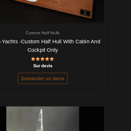
Custom Half Hulls
-Yachts -Custom Half Hull With Cabin And
Cockpit Only
Note
Sur devis
5.00
sur 5
Demander un devis