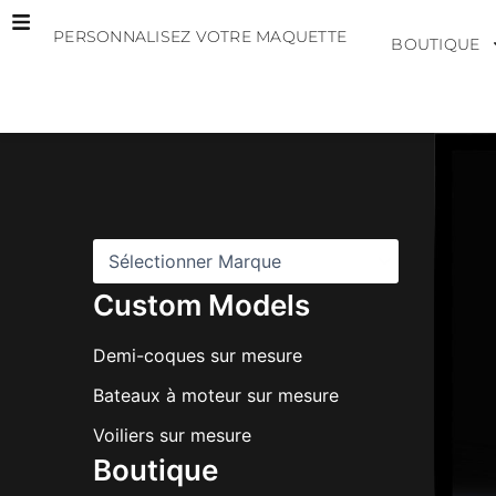
Aller
PERSONNALISEZ VOTRE MAQUETTE
au
BOUTIQUE
contenu
M
a
r
q
u
e
s
Custom Models
Demi-coques sur mesure
Bateaux à moteur sur mesure
Voiliers sur mesure
Boutique