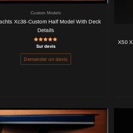
Custom Models
achts Xc38-Custom Half Model With Deck
Details
X50 X
Note
Sur devis
5.00
sur 5
Demander un devis