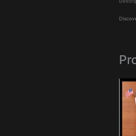
Descri
Discove
Pr