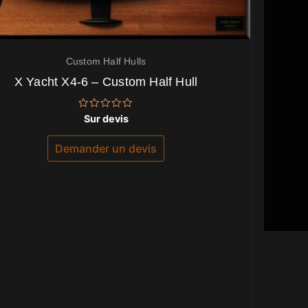
Custom Half Hulls
X Yacht X4-6 – Custom Half Hull
Note
Sur devis
0
sur
5
Demander un devis