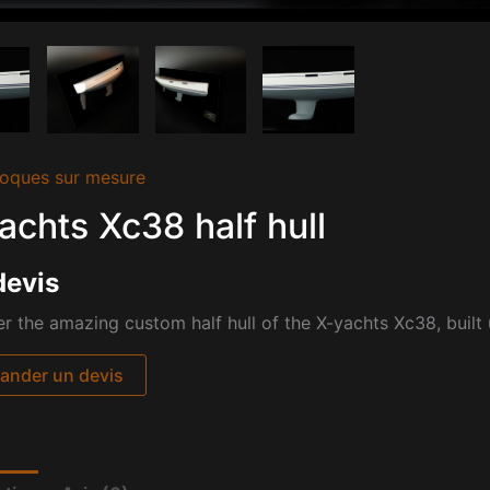
oques sur mesure
achts Xc38 half hull
devis
r the amazing custom half hull of the X-yachts Xc38, built 
nder un devis