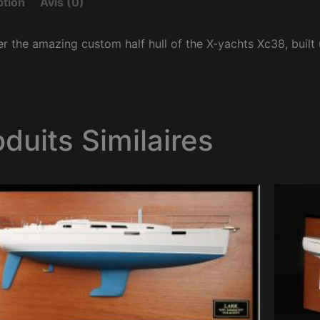
ption
Avis (0)
r the amazing custom half hull of the X-yachts Xc38, built 
oduits Similaires