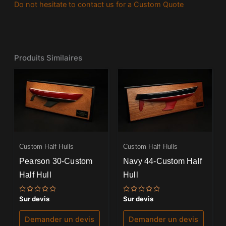
Do not hesitate to contact us for a Custom Quote
Produits Similaires
Custom Half Hulls
Custom Half Hulls
Pearson 30-Custom
Navy 44-Custom Half
Half Hull
Hull
Note
Note
Sur devis
Sur devis
0
0
sur
sur
5
5
Demander un devis
Demander un devis