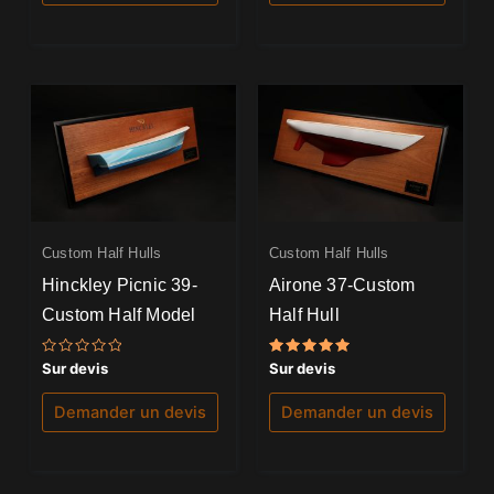
Custom Half Hulls
Custom Half Hulls
Hinckley Picnic 39-
Airone 37-Custom
Custom Half Model
Half Hull
Note
Note
Sur devis
Sur devis
0
5.00
sur
sur 5
5
Demander un devis
Demander un devis