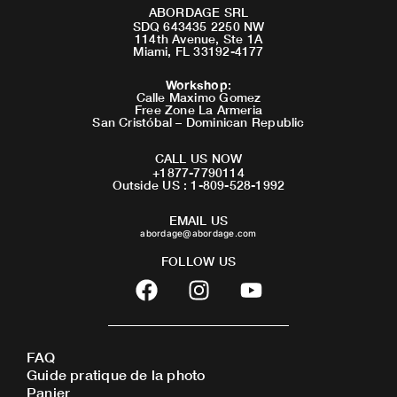
ABORDAGE SRL
SDQ 643435 2250 NW
114th Avenue, Ste 1A
Miami, FL 33192-4177
Workshop
:
Calle Maximo Gomez
Free Zone La Armeria
San Cristóbal – Dominican Republic
CALL US NOW
+1877-7790114
Outside US : 1-809-528-1992
EMAIL US
abordage@abordage.com
FOLLOW US
F
I
Y
a
n
o
c
s
u
e
t
t
FAQ
b
a
u
Guide pratique de la photo
o
g
b
Panier