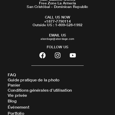
Free Zone La Armeria
San Cristóbal – Dominican Republic
CALL US NOW
+1877-7790114
Outside US : 1-809-528-1992
EMAIL US
abordage@abordage.com
FOLLOW US
F
I
Y
a
n
o
c
s
u
e
t
t
FAQ
b
a
u
Guide pratique de la photo
o
g
b
Panier
o
r
e
Conditions générales d’utilisation
Vie privée
k
a
Blog
m
Événement
Portfolio