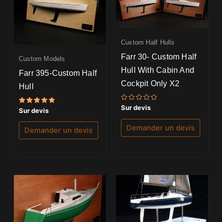
Custom Half Hulls
Farr 30- Custom Half
Custom Models
Hull With Cabin And
Farr 395-Custom Half
Cockpit Only X2
Hull
Note
Sur devis
Note
Sur devis
0
5.00
sur
sur 5
5
Demander un devis
Demander un devis