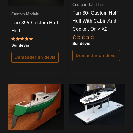
Custom Half Hulls
Farr 30- Custom Half
Custom Models
Hull With Cabin And
Farr 395-Custom Half
Cockpit Only X2
Hull
Note
Sur devis
Note
Sur devis
0
5.00
sur
sur 5
5
Demander un devis
Demander un devis