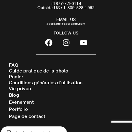
+1877-7790114
Outside US : 1-809-528-1992
EMAIL US
abordage@abordage.com
FOLLOW US
F
I
Y
a
n
o
c
s
u
e
t
t
FAQ
b
a
u
Guide pratique de la photo
o
g
b
Panier
o
r
e
Conditions générales d’utilisation
Vie privée
k
a
Blog
m
Événement
Portfolio
Page de contact
Recherche