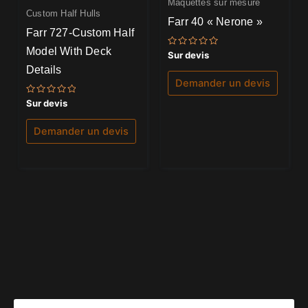
Maquettes sur mesure
Custom Half Hulls
Farr 40 « Nerone »
Farr 727-Custom Half
Model With Deck
Note
Sur devis
0
Details
sur
5
Demander un devis
Note
Sur devis
0
sur
5
Demander un devis