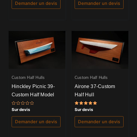
5
5
Demander un devis
Demander un devis
Custom Half Hulls
Custom Half Hulls
Hinckley Picnic 39-
Airone 37-Custom
Custom Half Model
Half Hull
Note
Note
Sur devis
Sur devis
0
5.00
sur
sur 5
5
Demander un devis
Demander un devis