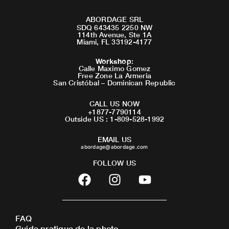
ABORDAGE SRL
SDQ 643435 2250 NW
114th Avenue, Ste 1A
Miami, FL 33192-4177
Workshop
:
Calle Maximo Gomez
Free Zone La Armeria
San Cristóbal – Dominican Republic
CALL US NOW
+1877-7790114
Outside US : 1-809-528-1992
EMAIL US
abordage@abordage.com
FOLLOW US
F
I
Y
a
n
o
c
s
u
e
t
t
FAQ
b
a
u
Guide pratique de la photo