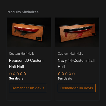
Produits Similaires
Custom Half Hulls
Custom Half Hulls
Pearson 30-Custom
Navy 44-Custom Half
Half Hull
Hull
Note
Note
Sur devis
Sur devis
0
0
sur
sur
5
5
Demander un devis
Demander un devis