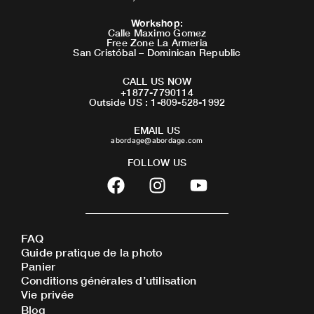
Workshop
:
Calle Maximo Gomez
Free Zone La Armeria
San Cristóbal – Dominican Republic
CALL US NOW
+1877-7790114
Outside US : 1-809-528-1992
EMAIL US
abordage@abordage.com
FOLLOW US
F
I
Y
a
n
o
c
s
u
e
t
t
FAQ
b
a
u
Guide pratique de la photo
o
g
b
Panier
o
r
e
Conditions générales d’utilisation
Vie privée
k
a
Blog