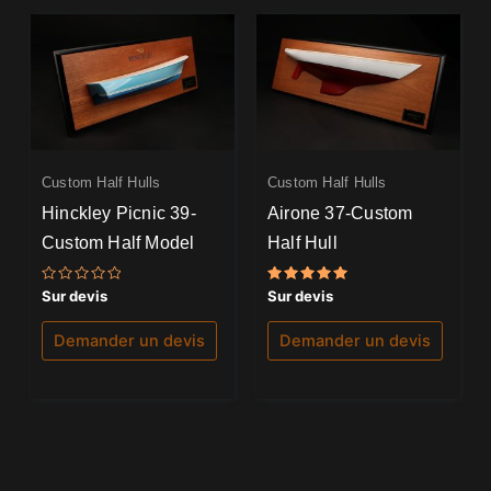
Custom Half Hulls
Custom Half Hulls
Hinckley Picnic 39-
Airone 37-Custom
Custom Half Model
Half Hull
Note
Note
Sur devis
Sur devis
0
5.00
sur
sur 5
5
Demander un devis
Demander un devis