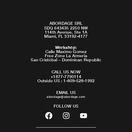
ABORDAGE SRL
SDQ 643435 2250 NW
114th Avenue, Ste 1A
Miami, FL 33192-4177
Workshop
:
Calle Maximo Gomez
Free Zone La Armeria
San Cristóbal – Dominican Republic
CALL US NOW
+1877-7790114
Outside US : 1-809-528-1992
EMAIL US
abordage@abordage.com
FOLLOW US
F
I
Y
a
n
o
c
s
u