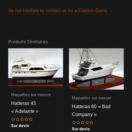
Do not hesitate to contact us for a Custom Quote
Produits Similaires
Maquettes sur mesure
Maquettes sur mesure
Hatteras 43
Hatteras 60 « Bad
« Adelante »
Company »
Note
Sur devis
Note
0
Sur devis
0
sur