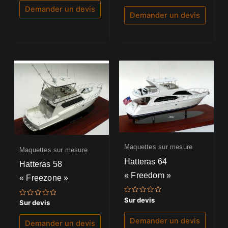
sur
5
Demander un devis
5
Demander un devis
Maquettes sur mesure
Maquettes sur mesure
Hatteras 64
Hatteras 58
« Freedom »
« Freezone »
Note
Sur devis
Note
Sur devis
0
0
sur
sur
5
Demander un devis
5
Demander un devis