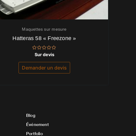
Maquettes sur mesure
Hatteras 58 « Freezone »
Note
Sur devis
0
sur
5
Demander un devis
Blog
Événement
Portfolio