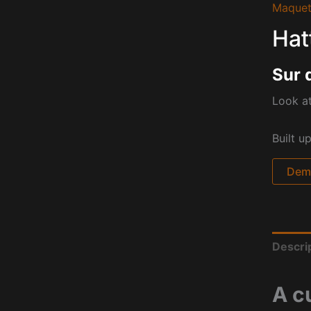
Maquet
Hat
Sur 
Look at
Built u
Dema
Descri
A c