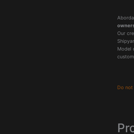
Aborda
owners
Our cre
Shipyar
Model o
custom
Do not 
Pr