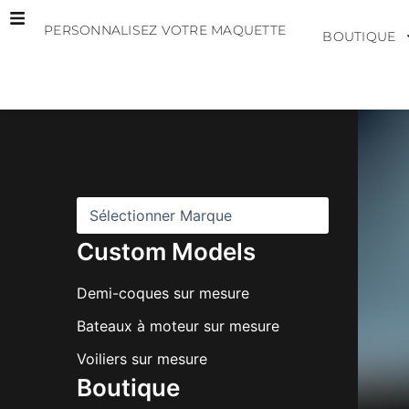
Aller
PERSONNALISEZ VOTRE MAQUETTE
au
BOUTIQUE
contenu
M
a
r
q
u
e
s
Custom Models
Demi-coques sur mesure
Bateaux à moteur sur mesure
Voiliers sur mesure
Boutique