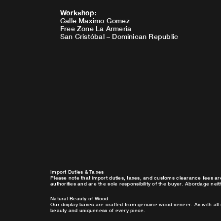
Workshop
:
Calle Maximo Gomez
Free Zone La Armeria
San Cristóbal – Dominican Republic
Import Duties & Taxes
Please note that import duties, taxes, and customs clearance fees ar
authorities and are the sole responsibility of the buyer. Abordage nei
Natural Beauty of Wood
Our display bases are crafted from genuine wood veneer. As with all 
beauty and uniqueness of every piece.