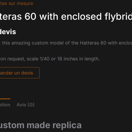
tes sur mesure
teras 60 with enclosed flybr
devis
 this amazing custom model of the Hatteras 60 with enclos
pon request, scale 1/40 or 18 inches in length.
nder un devis
ption
Avis (0)
ustom made replica