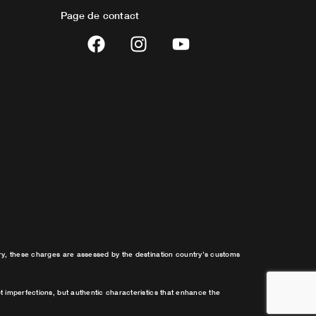
Page de contact
F
I
Y
a
n
o
c
s
u
e
t
t
b
a
u
o
g
b
o
r
e
k
a
m
try, these charges are assessed by the destination country’s customs
t imperfections, but authentic characteristics that enhance the