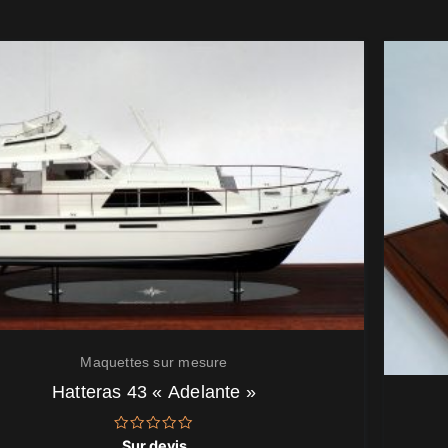
Maquettes sur mesure
Hatteras 43 « Adelante »
Note
Sur devis