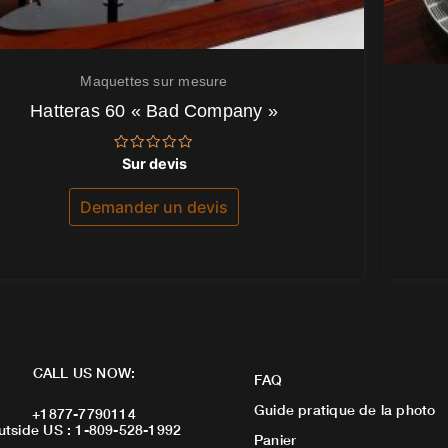
Maquettes sur mesure
Hatteras 60 « Bad Company »
Note
Sur devis
0
sur
5
Demander un devis
CALL US NOW:
FAQ
Guide pratique de la photo
+1877-7790114
utside US : 1-809-528-1992
Panier