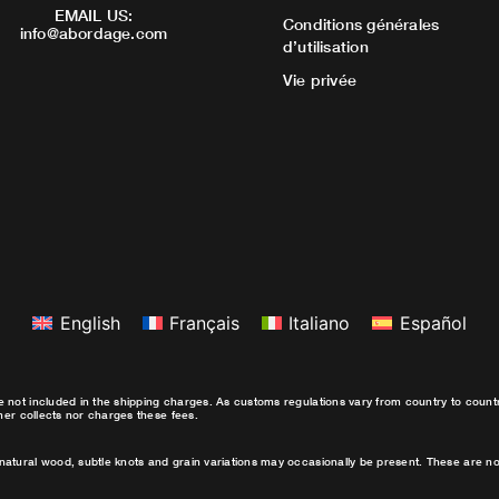
EMAIL US:
Conditions générales
info@abordage.com
d’utilisation
Vie privée
English
Français
Italiano
Español
e not included in the shipping charges. As customs regulations vary from country to coun
ther collects nor charges these fees.
natural wood, subtle knots and grain variations may occasionally be present. These are no