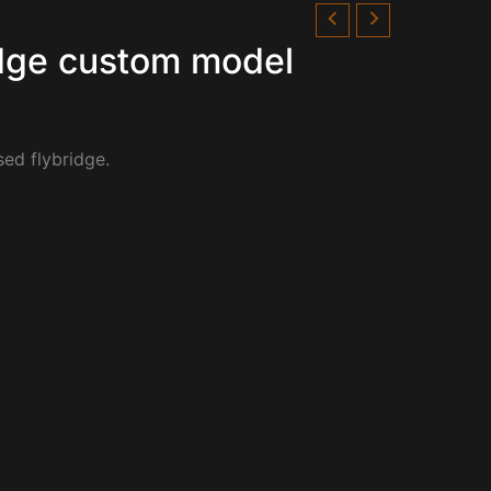
idge custom model
ed flybridge.