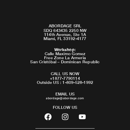
ABORDAGE SRL
SDQ 643435 2250 NW
114th Avenue, Ste 1A
Miami, FL 33192-4177
Workshop
:
Calle Maximo Gomez
Free Zone La Armeria
San Cristóbal – Dominican Republic
CALL US NOW
+1877-7790114
Outside US : 1-809-528-1992
EMAIL US
abordage@abordage.com
FOLLOW US
F
I
Y
a
n
o
c
s
u