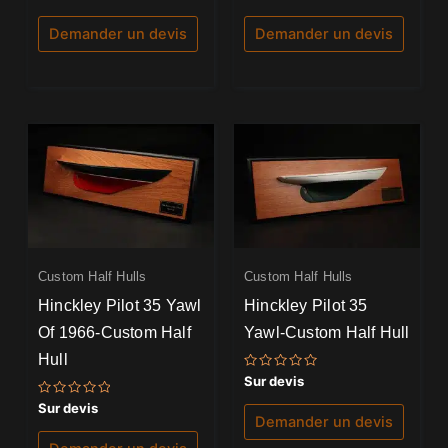
0
0
sur
sur
5
5
Demander un devis
Demander un devis
Custom Half Hulls
Custom Half Hulls
Hinckley Pilot 35 Yawl
Hinckley Pilot 35
Of 1966-Custom Half
Yawl-Custom Half Hull
Hull
Note
Sur devis
0
sur
Note
Sur devis
5
0
Demander un devis
sur
5