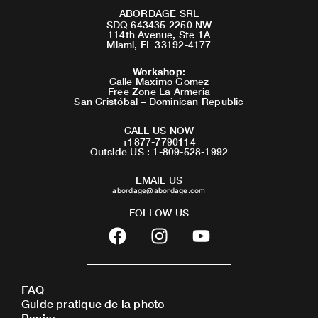
ABORDAGE SRL
SDQ 643435 2250 NW
114th Avenue, Ste 1A
Miami, FL 33192-4177
Workshop
:
Calle Maximo Gomez
Free Zone La Armeria
San Cristóbal – Dominican Republic
CALL US NOW
+1877-7790114
Outside US : 1-809-528-1992
EMAIL US
abordage@abordage.com
FOLLOW US
F
I
Y
a
n
o
c
s
u
e
t
t
FAQ
b
a
u
Guide pratique de la photo
o
g
b
Panier