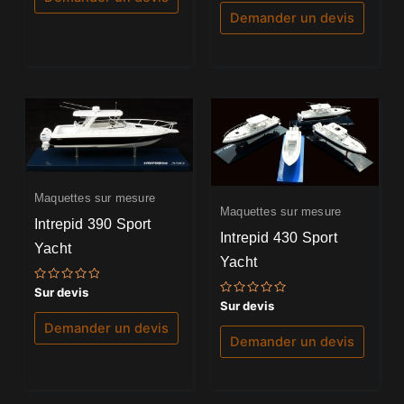
sur
5
Demander un devis
Maquettes sur mesure
Maquettes sur mesure
Intrepid 390 Sport
Intrepid 430 Sport
Yacht
Yacht
Note
Sur devis
0
Note
Sur devis
sur
0
5
sur
Demander un devis
5
Demander un devis