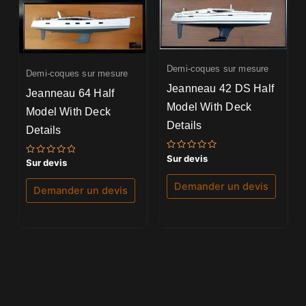
Demi-coques sur mesure
Demi-coques sur mesure
Jeanneau 42 DS Half
Jeanneau 64 Half
Model With Deck
Model With Deck
Details
Details
Note
Sur devis
Note
Sur devis
0
0
sur
sur
5
Demander un devis
5
Demander un devis