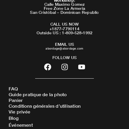
Workshop
:
Calle Maximo Gomez
Free Zone La Armeria
San Cristóbal – Dominican Republic
CALL US NOW
+1877-7790114
Outside US : 1-809-528-1992
EMAIL US
abordage@abordage.com
FOLLOW US
F
I
Y
a
n
o
c
s
u
e
t
t
FAQ
b
a
u
Guide pratique de la photo
o
g
b
Panier
o
r
e
Conditions générales d’utilisation
Vie privée
k
a
Blog
m
Événement