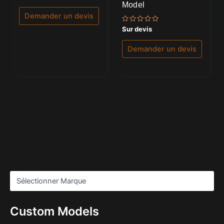
0
Model
sur
5
Demander un devis
Note
Sur devis
0
sur
5
Demander un devis
Custom Models