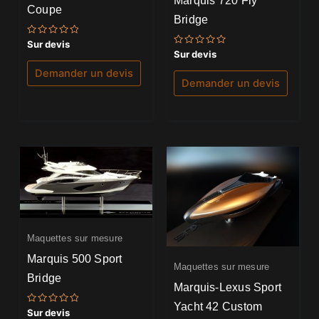
Coupe
Bridge
Note
Sur devis
0
Note
Sur devis
sur
0
5
sur
Demander un devis
5
Demander un devis
Maquettes sur mesure
Marquis 500 Sport
Maquettes sur mesure
Bridge
Marquis-Lexus Sport
Yacht 42 Custom
Note
Sur devis