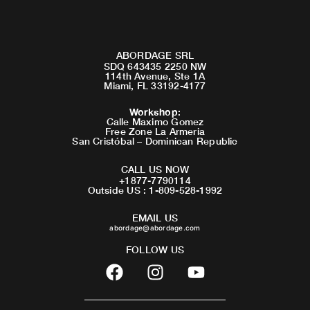
ABORDAGE SRL
SDQ 643435 2250 NW
114th Avenue, Ste 1A
Miami, FL 33192-4177
Workshop
:
Calle Maximo Gomez
Free Zone La Armeria
San Cristóbal – Dominican Republic
CALL US NOW
+1877-7790114
Outside US : 1-809-528-1992
EMAIL US
abordage@abordage.com
FOLLOW US
F
I
Y
a
n
o
c
s
u