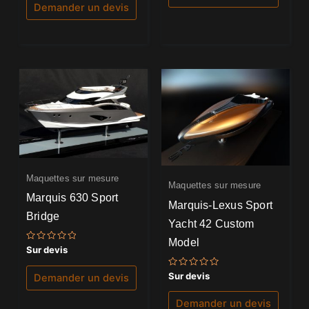
5
Demander un devis
Maquettes sur mesure
Maquettes sur mesure
Marquis 630 Sport
Marquis-Lexus Sport
Bridge
Yacht 42 Custom
Model
Note
Sur devis
0
sur
5
Note
Sur devis
Demander un devis
0
sur
5
Demander un devis