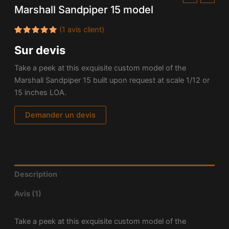
Marshall Sandpiper 15 model
(
1
avis client)
Noté
1
5.00
Sur devis
sur 5
basé
sur
Take a peek at this exquisite custom model of the
notation
client
Marshall Sandpiper 15 built upon request at scale 1/12 or
15 inches LOA.
Demander un devis
Description
Avis (1)
Take a peek at this exquisite custom model of the