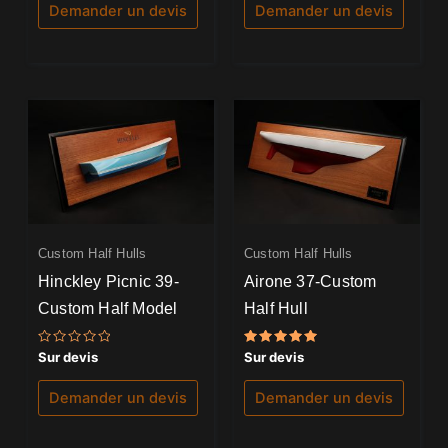
5
5
Demander un devis
Demander un devis
Custom Half Hulls
Custom Half Hulls
Hinckley Picnic 39-
Airone 37-Custom
Custom Half Model
Half Hull
Note
Note
Sur devis
Sur devis
0
5.00
sur
sur 5
5
Demander un devis
Demander un devis