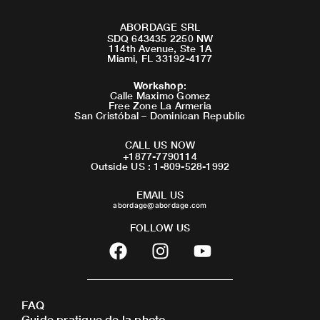
ABORDAGE SRL
SDQ 643435 2250 NW
114th Avenue, Ste 1A
Miami, FL 33192-4177
Workshop
:
Calle Maximo Gomez
Free Zone La Armeria
San Cristóbal – Dominican Republic
CALL US NOW
+1877-7790114
Outside US : 1-809-528-1992
EMAIL US
abordage@abordage.com
FOLLOW US
F
I
Y
a
n
o
c
s
u
e
t
t
FAQ
b
a
u
Guide pratique de la photo