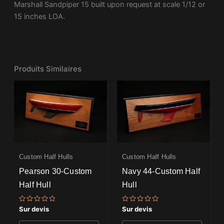
Marshall Sandpiper 15 built upon request at scale 1/12 or
15 inches LOA.
Produits Similaires
Custom Half Hulls
Custom Half Hulls
Pearson 30-Custom
Navy 44-Custom Half
Half Hull
Hull
Note
Note
Sur devis
Sur devis
0
0
sur
sur