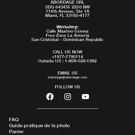
ABORDAGE SRL
SDQ 643435 2250 NW
114th Avenue, Ste 1A
Miami, FL 33192-4177
Workshop
:
Calle Maximo Gomez
Free Zone La Armeria
San Cristóbal – Dominican Republic
CALL US NOW
+1877-7790114
Outside US : 1-809-528-1992
EMAIL US
abordage@abordage.com
FOLLOW US
F
I
Y
a
n
o
c
s
u
e
t
t
FAQ
b
a
u
Guide pratique de la photo
o
g
b
Panier