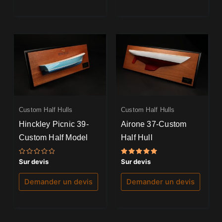
Custom Half Hulls
Custom Half Hulls
Hinckley Picnic 39-
Airone 37-Custom
Custom Half Model
Half Hull
Note
Note
Sur devis
Sur devis
0
5.00
sur
sur 5
5
Demander un devis
Demander un devis