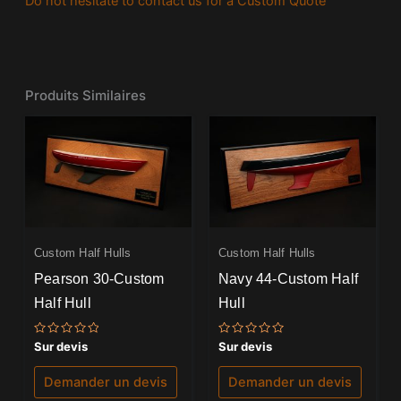
Do not hesitate to contact us for a Custom Quote
Produits Similaires
Custom Half Hulls
Custom Half Hulls
Pearson 30-Custom
Navy 44-Custom Half
Half Hull
Hull
Note
Note
Sur devis
Sur devis
0
0
sur
sur
5
5
Demander un devis
Demander un devis