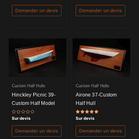
0
0
sur
sur
5
5
Demander un devis
Demander un devis
Custom Half Hulls
Custom Half Hulls
Hinckley Picnic 39-
Airone 37-Custom
Custom Half Model
Half Hull
Note
Note
Sur devis
Sur devis
0
5.00
sur
sur 5
5
Demander un devis
Demander un devis