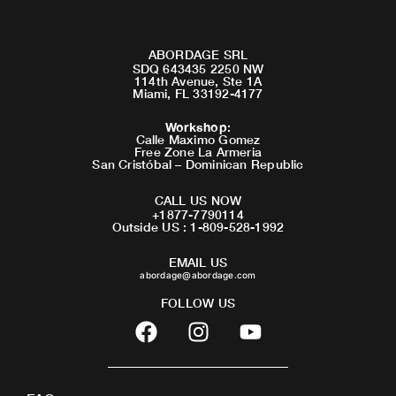
ABORDAGE SRL
SDQ 643435 2250 NW
114th Avenue, Ste 1A
Miami, FL 33192-4177
Workshop
:
Calle Maximo Gomez
Free Zone La Armeria
San Cristóbal – Dominican Republic
CALL US NOW
+1877-7790114
Outside US : 1-809-528-1992
EMAIL US
abordage@abordage.com
FOLLOW US
F
I
Y
a
n
o
c
s
u
e
t
t