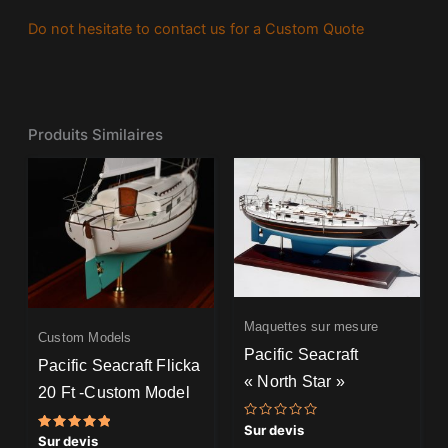
Do not hesitate to contact us for a Custom Quote
Produits Similaires
Maquettes sur mesure
Custom Models
Pacific Seacraft
Pacific Seacraft Flicka
« North Star »
20 Ft -Custom Model
Note
Sur devis
Note
0
Sur devis