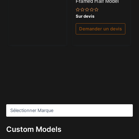
Framed Half Model
Note
Sur devis
0
sur
5
Demander un devis
Custom Models