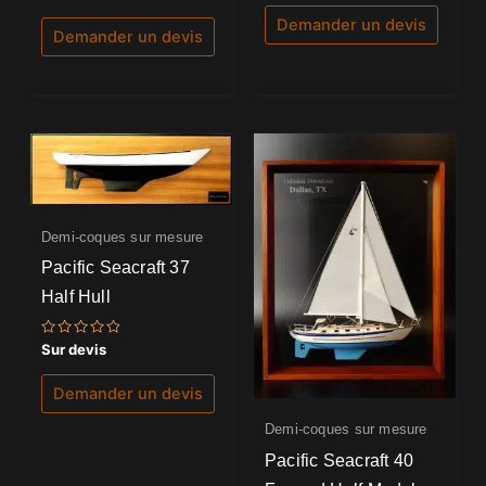
5.00
sur
sur 5
5
Demander un devis
Demander un devis
Demi-coques sur mesure
Pacific Seacraft 37
Half Hull
Note
Sur devis
0
sur
5
Demander un devis
Demi-coques sur mesure
Pacific Seacraft 40