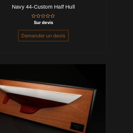
Navy 44-Custom Half Hull
Note
Sur devis
0
sur
5
Demander un devis