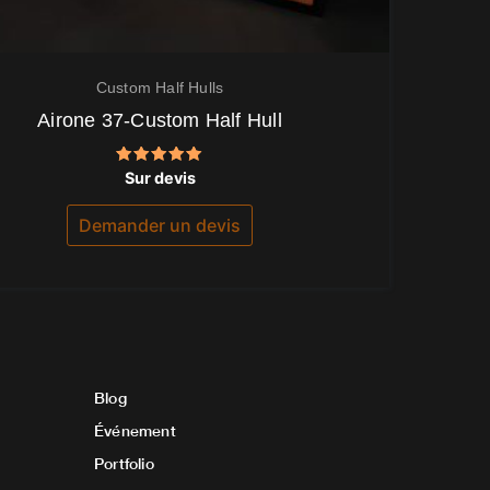
Custom Half Hulls
Airone 37-Custom Half Hull
Note
Sur devis
5.00
sur 5
Demander un devis
Blog
Événement
Portfolio