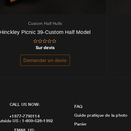
Custom Half Hulls
Hinckley Picnic 39-Custom Half Model
Note
Sur devis
0
sur
5
Demander un devis
CALL US NOW:
FAQ
Guide pratique de la photo
+1877-7790114
utside US : 1-809-528-1992
Panier
EMAIL US: