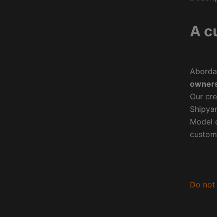
A c
Aborda
owners
Our cre
Shipyar
Model o
custom
Do not 