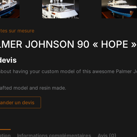
tes sur mesure
LMER JOHNSON 90 « HOPE »
devis
bout having your custom model of this awesome Palmer J
afted model and resin made.
nder un devis
ption
Informations complémentaires
Avis (0)