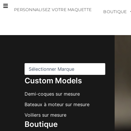
Aller
PERSONNALISEZ VOTRE MAQUETTE
au
BOUTIQUE
contenu
M
a
r
q
u
e
s
Custom Models
Demi-coques sur mesure
Bateaux à moteur sur mesure
Voiliers sur mesure
Boutique