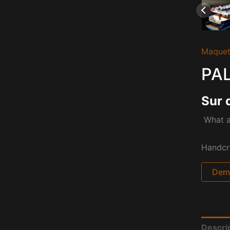
Maquet
PA
Sur 
What a
Handcr
Dema
Descri