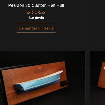
Pearson 30-Custom Half Hull
Note
Sur devis
0
sur
5
Demander un devis