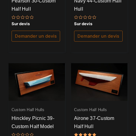
Pearson 30-Custom
Navy 44-Custom Half
Half Hull
Hull
Note
Note
Sur devis
Sur devis
0
0
sur
sur
5
5
Demander un devis
Demander un devis
Custom Half Hulls
Custom Half Hulls
Hinckley Picnic 39-
Airone 37-Custom
Custom Half Model
Half Hull