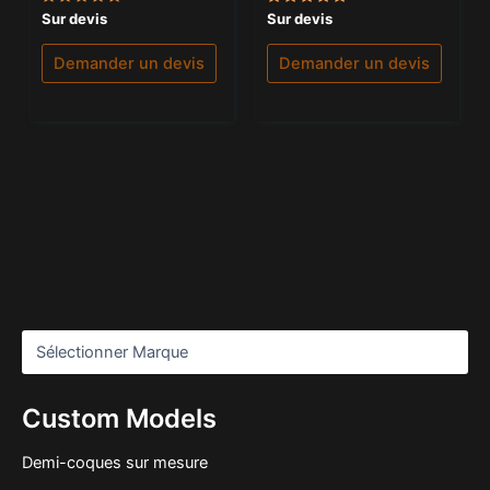
Note
Note
Sur devis
Sur devis
0
5.00
sur
sur 5
5
Demander un devis
Demander un devis
Custom Models
Demi-coques sur mesure