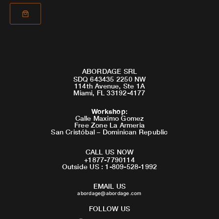
ABORDAGE SRL
SDQ 643435 2250 NW
114th Avenue, Ste 1A
Miami, FL 33192-4177
Workshop
:
Calle Maximo Gomez
Free Zone La Armeria
San Cristóbal – Dominican Republic
CALL US NOW
+1877-7790114
Outside US : 1-809-528-1992
EMAIL US
abordage@abordage.com
FOLLOW US
F
I
Y