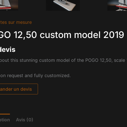
tes sur mesure
O 12,50 custom model 2019
devis
out this stunning custom model of the POGO 12,50, scale 
pon request and fully customized.
nder un devis
ption
Avis (0)