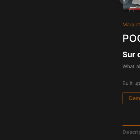
Maquet
POG
Sur 
What ab
Built u
Dema
Descri