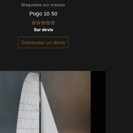
Maquettes sur mesure
Pogo 10 50
Note
Sur devis
0
sur
5
Demander un devis