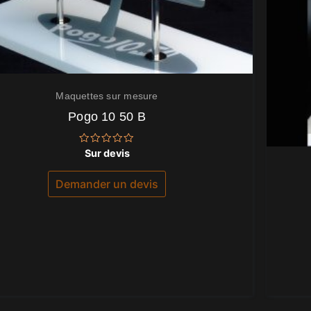
Maquettes sur mesure
Pogo 10 50 B
Note
Sur devis
0
sur
5
Demander un devis