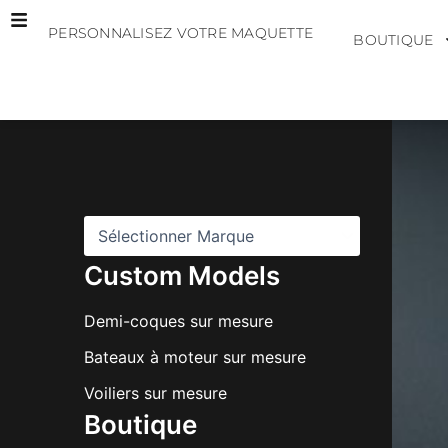
Aller
PERSONNALISEZ VOTRE MAQUETTE
au
BOUTIQUE
contenu
M
a
r
q
u
e
s
Custom Models
Demi-coques sur mesure
Bateaux à moteur sur mesure
Voiliers sur mesure
Boutique