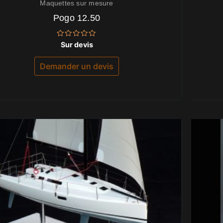
Maquettes sur mesure
Pogo 12.50
Note
Sur devis
0
sur
5
Demander un devis