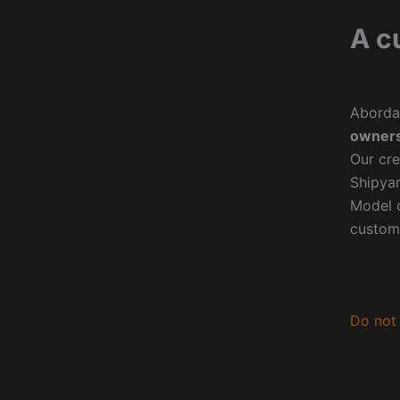
A c
Aborda
owners
Our cre
Shipyar
Model o
custom
Do not 