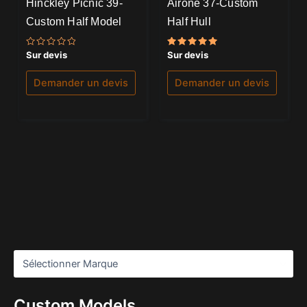
Hinckley Picnic 39-
Airone 37-Custom
Custom Half Model
Half Hull
Note
Note
Sur devis
Sur devis
0
5.00
sur
sur 5
5
Demander un devis
Demander un devis
Custom Models