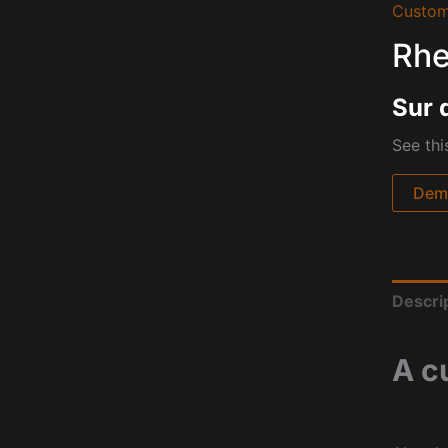
Custom
Rhe
Sur 
See thi
Dema
Descri
A c