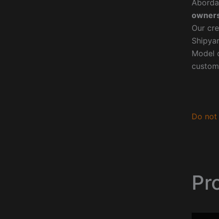
Aborda
owners
Our cre
Shipyar
Model o
custom
Do not 
Pr