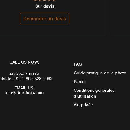
Note
Sur devis
0
sur
5
Demander un devis
CALL US NOW:
FAQ
Guide pratique de la photo
+1877-7790114
utside US : 1-809-528-1992
Panier
EMAIL US:
Conditions générales
info@abordage.com
d’utilisation
Vie privée