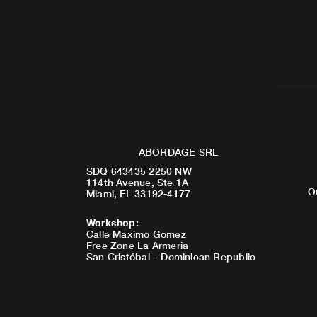
ABORDAGE SRL
SDQ 643435 2250 NW
114th Avenue, Ste 1A
O
Miami, FL 33192-4177
Workshop
:
Calle Maximo Gomez
Free Zone La Armeria
San Cristóbal – Dominican Republic