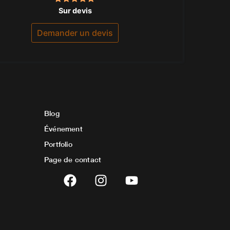
Note
Sur devis
5.00
sur 5
Demander un devis
Blog
Événement
Portfolio
Page de contact
F
I
Y
a
n
o
c
s
u
e
t
t
b
a
u