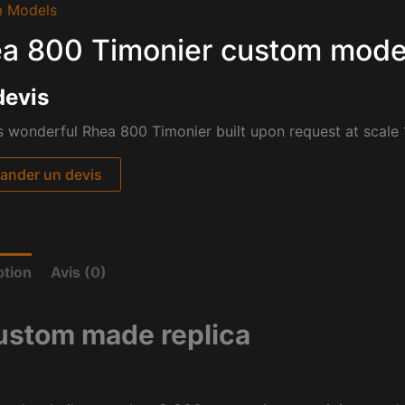
 Models
a 800 Timonier custom mode
devis
s wonderful Rhea 800 Timonier built upon request at scale
nder un devis
ption
Avis (0)
ustom made replica