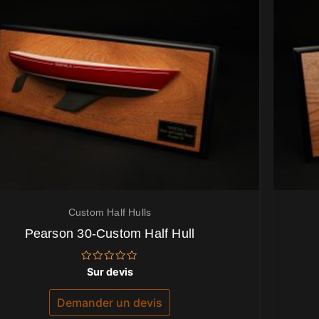
Custom Half Hulls
Pearson 30-Custom Half Hull
Note
Sur devis
0
sur
5
Demander un devis