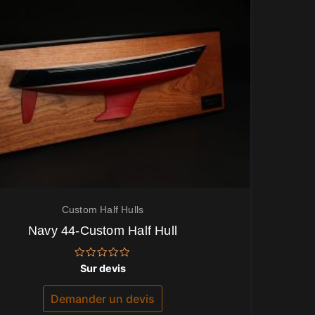
Custom Half Hulls
Navy 44-Custom Half Hull
Note
Sur devis
0
sur
5
Demander un devis