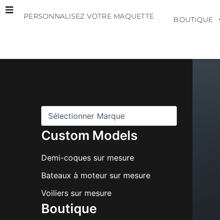
Aller
PERSONNALISEZ VOTRE MAQUETTE
au
BOUTIQUE
contenu
M
a
r
q
u
e
s
Custom Models
Demi-coques sur mesure
Bateaux à moteur sur mesure
Voiliers sur mesure
Boutique