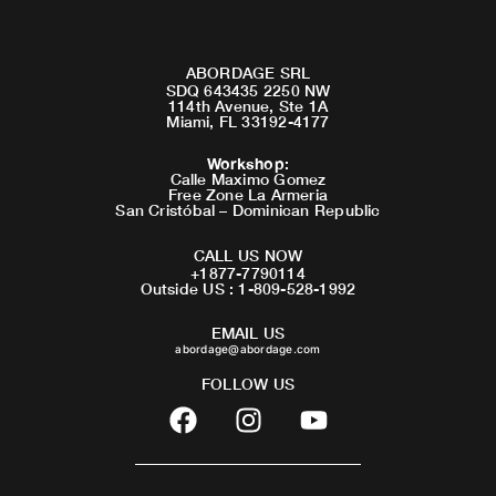
ABORDAGE SRL
SDQ 643435 2250 NW
114th Avenue, Ste 1A
Miami, FL 33192-4177
Workshop
:
Calle Maximo Gomez
Free Zone La Armeria
San Cristóbal – Dominican Republic
CALL US NOW
+1877-7790114
Outside US : 1-809-528-1992
EMAIL US
abordage@abordage.com
FOLLOW US
F
I
Y
a
n
o
c
s
u
e
t
t