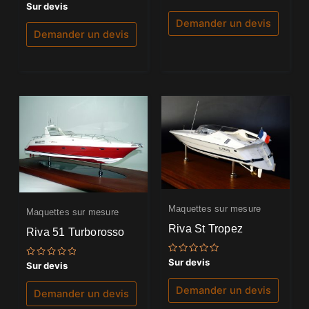
0
Note
Sur devis
sur
0
5
sur
Demander un devis
5
Demander un devis
Maquettes sur mesure
Maquettes sur mesure
Riva St Tropez
Riva 51 Turborosso
Note
Sur devis
Note
Sur devis
0
0
sur
sur
5
Demander un devis
5
Demander un devis