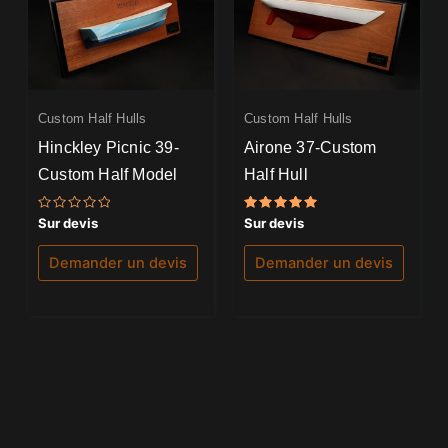
Custom Half Hulls
Custom Half Hulls
Hinckley Picnic 39-
Airone 37-Custom
Custom Half Model
Half Hull
Note
Note
Sur devis
Sur devis
0
5.00
sur
sur 5
5
Demander un devis
Demander un devis