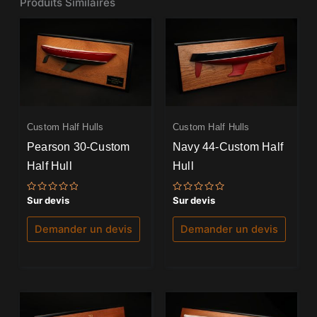
Produits Similaires
Custom Half Hulls
Custom Half Hulls
Pearson 30-Custom
Navy 44-Custom Half
Half Hull
Hull
Note
Note
Sur devis
Sur devis
0
0
sur
sur
5
5
Demander un devis
Demander un devis