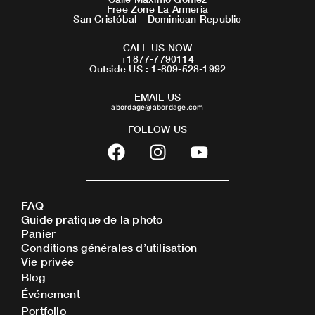
Free Zone La Armeria
San Cristóbal – Dominican Republic
CALL US NOW
+1877-7790114
Outside US : 1-809-528-1992
EMAIL US
abordage@abordage.com
FOLLOW US
F
I
Y
a
n
o
c
s
u
e
t
t
FAQ
b
a
u
Guide pratique de la photo
o
g
b
Panier
o
r
e
Conditions générales d’utilisation
Vie privée
k
a
Blog
m
Événement
Portfolio