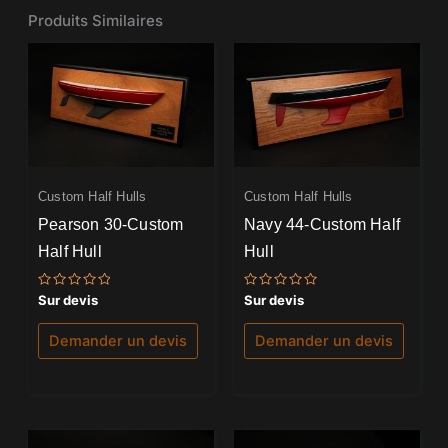
Produits Similaires
Custom Half Hulls
Custom Half Hulls
Pearson 30-Custom
Navy 44-Custom Half
Half Hull
Hull
Note
Note
Sur devis
Sur devis
0
0
sur
sur
5
5
Demander un devis
Demander un devis