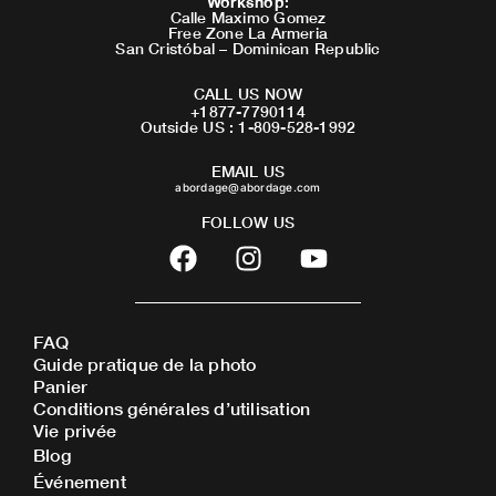
Workshop
:
Calle Maximo Gomez
Free Zone La Armeria
San Cristóbal – Dominican Republic
CALL US NOW
+1877-7790114
Outside US : 1-809-528-1992
EMAIL US
abordage@abordage.com
FOLLOW US
F
I
Y
a
n
o
c
s
u
e
t
t
FAQ
b
a
u
Guide pratique de la photo
o
g
b
Panier
o
r
e
Conditions générales d’utilisation
Vie privée
k
a
Blog
m
Événement