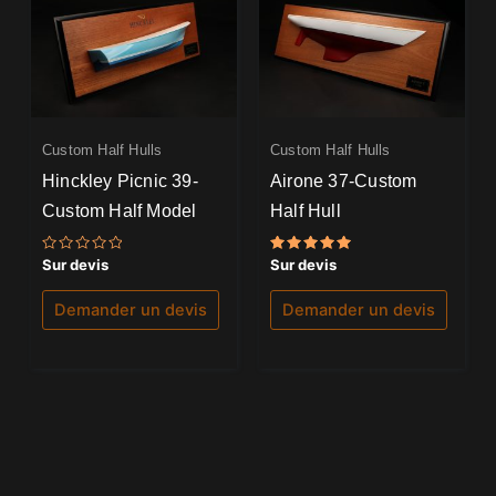
Custom Half Hulls
Custom Half Hulls
Hinckley Picnic 39-
Airone 37-Custom
Custom Half Model
Half Hull
Note
Note
Sur devis
Sur devis
0
5.00
sur
sur 5
5
Demander un devis
Demander un devis