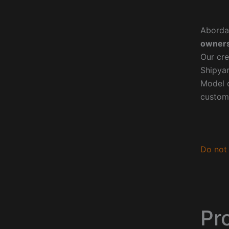
Aborda
owners
Our cre
Shipyar
Model o
custom
Do not 
Pr