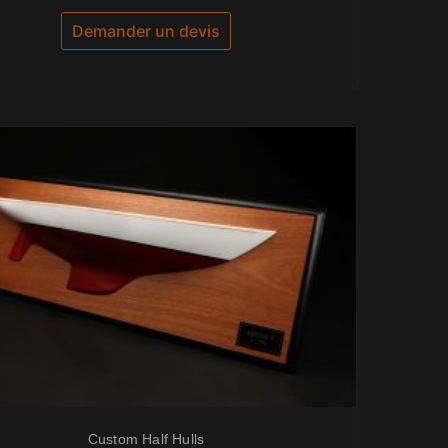
sur
5
Demander un devis
Custom Half Hulls