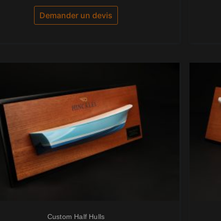
sur
5
Demander un devis
Custom Half Hulls