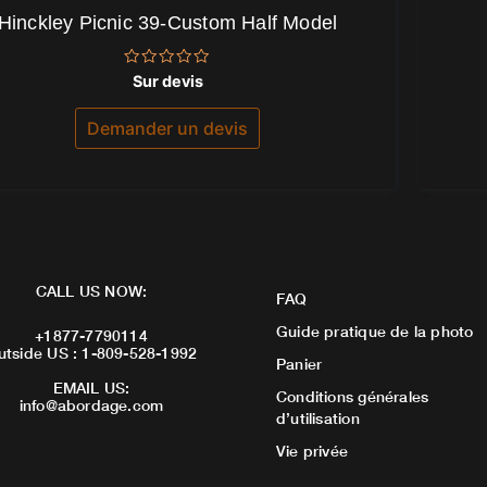
Hinckley Picnic 39-Custom Half Model
Note
Sur devis
0
sur
5
Demander un devis
CALL US NOW:
FAQ
Guide pratique de la photo
+1877-7790114
utside US : 1-809-528-1992
Panier
EMAIL US:
Conditions générales
info@abordage.com
d’utilisation
Vie privée