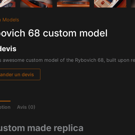
 Models
ovich 68 custom model
devis
s awesome custom model of the Rybovich 68, built upon req
nder un devis
ption
Avis (0)
ustom made replica