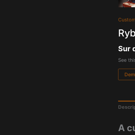
Custom
Ryb
Sur 
See thi
Dema
Descri
A c