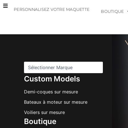
Aller
PERSONNALISEZ VOTRE MAQUETTE
au
BOUTIQUE
contenu
M
a
r
q
u
e
s
Custom Models
Demi-coques sur mesure
Bateaux à moteur sur mesure
Voiliers sur mesure
Boutique