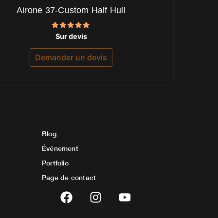
Airone 37-Custom Half Hull
Note
Sur devis
5.00
sur 5
Demander un devis
Blog
Événement
Portfolio
Page de contact
F
I
Y
a
n
o
c
s
u