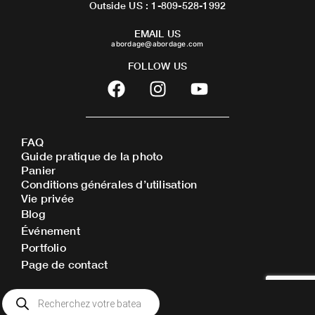
Outside US : 1-809-528-1992
EMAIL US
abordage@abordage.com
FOLLOW US
F
I
Y
a
n
o
c
s
u
e
t
t
FAQ
b
a
u
Guide pratique de la photo
o
g
b
Panier
o
r
e
Conditions générales d’utilisation
Vie privée
k
a
Blog
m
Événement
Portfolio
Page de contact
Recherche
de