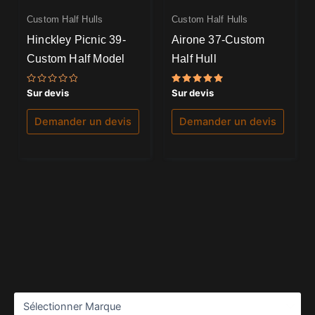
Custom Half Hulls
Custom Half Hulls
Hinckley Picnic 39-
Airone 37-Custom
Custom Half Model
Half Hull
Note
Note
Sur devis
Sur devis
0
5.00
sur
sur 5
5
Demander un devis
Demander un devis