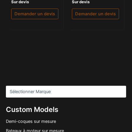
Note
Note
Sur devis
Sur devis
0
5.00
sur
sur 5
5
Demander un devis
Demander un devis
Custom Models
Demi-coques sur mesure
Bateaux à moteur sur mesure