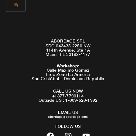
ABORDAGE SRL
SDQ 643435 2250 NW
114th Avenue, Ste 1A
Miami, FL 33192-4177
Workshop
:
Calle Maximo Gomez
Free Zone La Armeria
San Cristóbal – Dominican Republic
CALL US NOW
+1877-7790114
Outside US : 1-809-528-1992
EMAIL US
abordage@abordage.com
FOLLOW US
F
I
Y