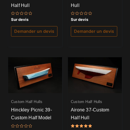
Half Hull
Hull
Note
Note
Sur devis
Sur devis
0
0
sur
sur
5
5
Demander un devis
Demander un devis
Custom Half Hulls
Custom Half Hulls
Hinckley Picnic 39-
Airone 37-Custom
Custom Half Model
Half Hull