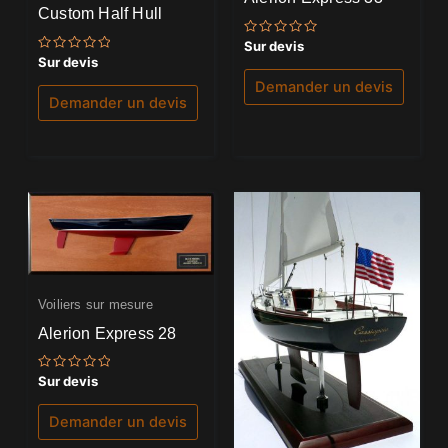
Custom Half Hull
Note
Sur devis
0
Note
Sur devis
sur
0
5
sur
Demander un devis
5
Demander un devis
Voiliers sur mesure
Alerion Express 28
Note
Sur devis
0
sur
5
Demander un devis