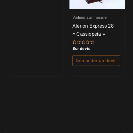
Voiliers sur mesure
Alerion Express 28
« Cassiopeia »
Note
Sur devis
0
sur
5
Demander un devis