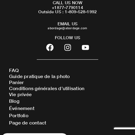
CALL US NOW
+1877-7790114
Outside US : 1-809-528-1992
EMAIL US
abordage@abordage.com
FOLLOW US
F
I
Y
a
n
o
c
s
u
e
t
t
FAQ
b
a
u
Guide pratique de la photo
o
g
b
Panier
o
r
e
Conditions générales d’utilisation
Vie privée
k
a
Blog
m
Événement
Portfolio
Page de contact
Recherche