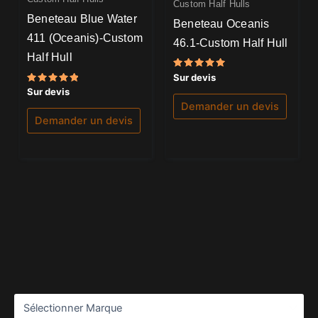
Custom Half Hulls
Beneteau Blue Water
Beneteau Oceanis
411 (Oceanis)-Custom
46.1-Custom Half Hull
Half Hull
Note
Sur devis
5.00
Note
Sur devis
sur 5
5.00
Demander un devis
sur 5
Demander un devis