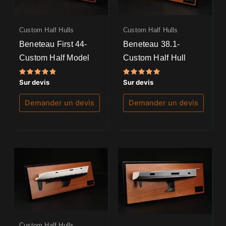
Custom Half Hulls
Custom Half Hulls
Beneteau First 44-
Beneteau 38.1-
Custom Half Model
Custom Half Hull
Note
Note
Sur devis
Sur devis
5.00
5.00
sur 5
sur 5
Demander un devis
Demander un devis
Custom Half Hulls