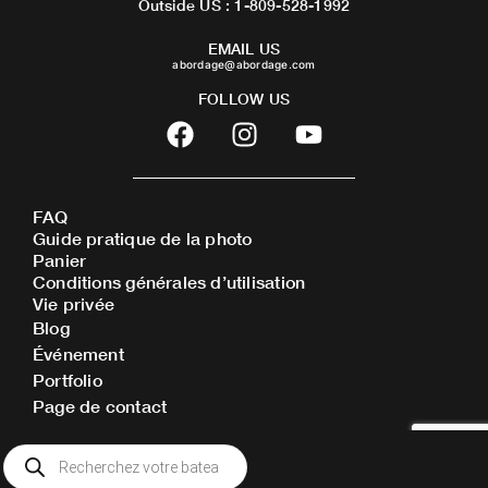
Outside US : 1-809-528-1992
EMAIL US
abordage@abordage.com
FOLLOW US
F
I
Y
a
n
o
c
s
u
e
t
t
FAQ
b
a
u
Guide pratique de la photo
o
g
b
Panier
o
r
e
Conditions générales d’utilisation
Vie privée
k
a
Blog
m
Événement
Portfolio
Page de contact
Recherche
de