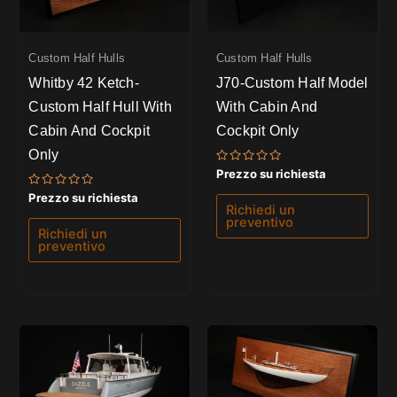
Custom Half Hulls
Custom Half Hulls
Whitby 42 Ketch-
J70-Custom Half Model
Custom Half Hull With
With Cabin And
Cabin And Cockpit
Cockpit Only
Only
Valutato
Prezzo su richiesta
0
su
Valutato
Prezzo su richiesta
5
0
Richiedi un
su
preventivo
5
Richiedi un
preventivo