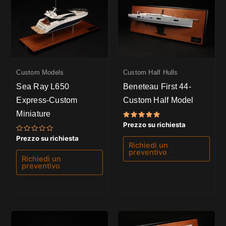
Custom Models
Custom Half Hulls
Sea Ray L650
Beneteau First 44-
Express-Custom
Custom Half Model
Miniature
Valutato
Prezzo su richiesta
5.00
su 5
Valutato
Prezzo su richiesta
0
Richiedi un
su
preventivo
5
Richiedi un
preventivo