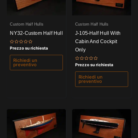
Custom Half Hulls
Custom Half Hulls
NY32-Custom Half Hull
J-105-Half Hull With
Cabin And Cockpit
Valutato
Prezzo su richiesta
Only
0
su
5
Richiedi un
Valutato
preventivo
Prezzo su richiesta
0
su
5
Richiedi un
preventivo