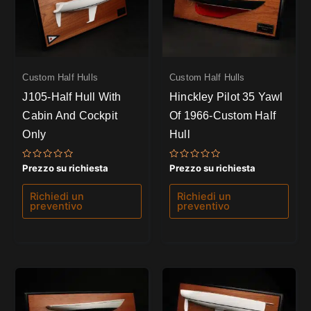
Custom Half Hulls
Custom Half Hulls
J105-Half Hull With
Hinckley Pilot 35 Yawl
Cabin And Cockpit
Of 1966-Custom Half
Only
Hull
Valutato
Valutato
Prezzo su richiesta
Prezzo su richiesta
0
0
su
su
5
5
Richiedi un
Richiedi un
preventivo
preventivo