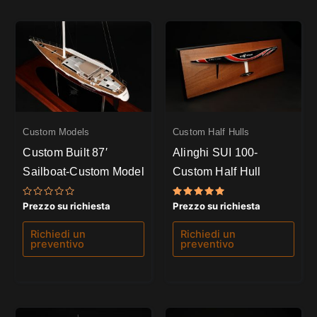
Custom Models
Custom Half Hulls
Custom Built 87′
Alinghi SUI 100-
Sailboat-Custom Model
Custom Half Hull
Valutato
Valutato
Prezzo su richiesta
Prezzo su richiesta
0
5.00
su
su 5
5
Richiedi un
Richiedi un
preventivo
preventivo