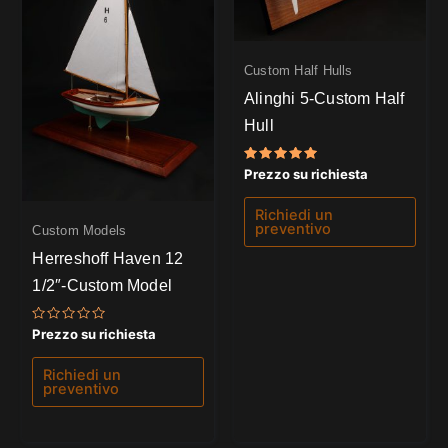
Custom Half Hulls
Alinghi 5-Custom Half
Hull
Valutato
Prezzo su richiesta
5.00
su 5
Richiedi un
preventivo
Custom Models
Herreshoff Haven 12
1/2″-Custom Model
Valutato
Prezzo su richiesta
0
su
5
Richiedi un
preventivo