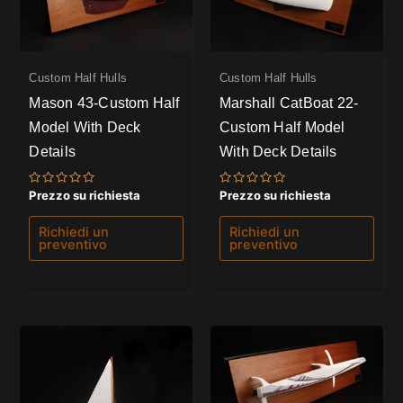
Custom Half Hulls
Custom Half Hulls
Mason 43-Custom Half
Marshall CatBoat 22-
Model With Deck
Custom Half Model
Details
With Deck Details
Valutato
Valutato
Prezzo su richiesta
Prezzo su richiesta
0
0
su
su
5
5
Richiedi un
Richiedi un
preventivo
preventivo