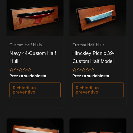
Custom Half Hulls
Custom Half Hulls
Navy 44-Custom Half
Hinckley Picnic 39-
Hull
Custom Half Model
Valutato
Valutato
Prezzo su richiesta
Prezzo su richiesta
0
0
su
su
5
5
Richiedi un
Richiedi un
preventivo
preventivo