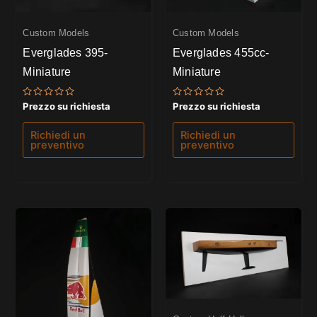
Custom Models
Custom Models
Everglades 395-
Everglades 455cc-
Miniature
Miniature
Valutato
Valutato
Prezzo su richiesta
Prezzo su richiesta
0
0
su
su
5
5
Richiedi un
Richiedi un
preventivo
preventivo