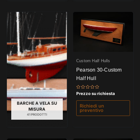
Custom Half Hulls
Pearson 30-Custom
Half Hull
Valutato
Prezzo su richiesta
0
su
BARCHE A VELA SU
5
Richiedi un
MISURA
preventivo
41 PRODOTTI