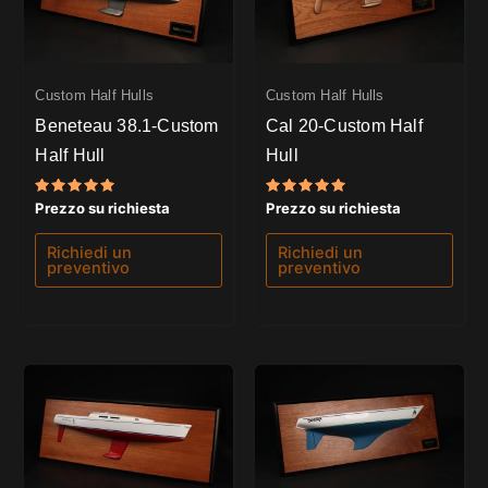
Custom Half Hulls
Custom Half Hulls
Beneteau 38.1-Custom
Cal 20-Custom Half
Half Hull
Hull
Valutato
Valutato
Prezzo su richiesta
Prezzo su richiesta
5.00
5.00
su 5
su 5
Richiedi un
Richiedi un
preventivo
preventivo