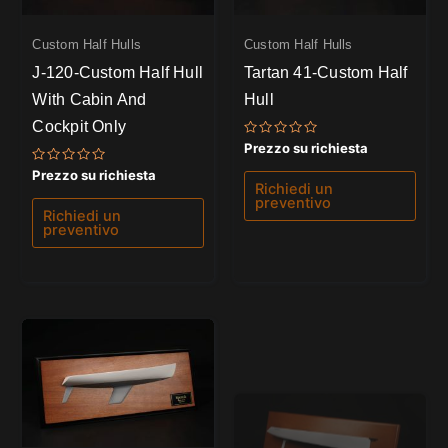
Custom Half Hulls
Custom Half Hulls
J-120-Custom Half Hull
Tartan 41-Custom Half
With Cabin And
Hull
Cockpit Only
Valutato
Prezzo su richiesta
0
su
Valutato
Prezzo su richiesta
5
0
Richiedi un
su
preventivo
5
Richiedi un
preventivo