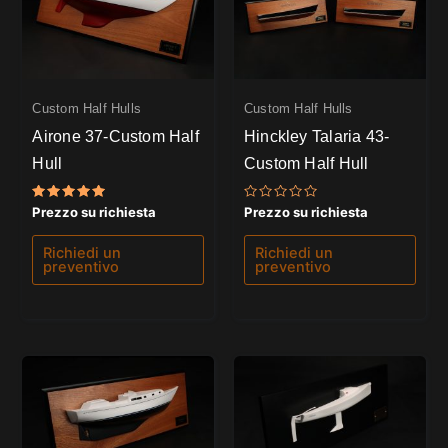
Custom Half Hulls
Custom Half Hulls
Airone 37-Custom Half
Hinckley Talaria 43-
Hull
Custom Half Hull
Valutato
Valutato
Prezzo su richiesta
Prezzo su richiesta
5.00
0
su 5
su
5
Richiedi un
Richiedi un
preventivo
preventivo