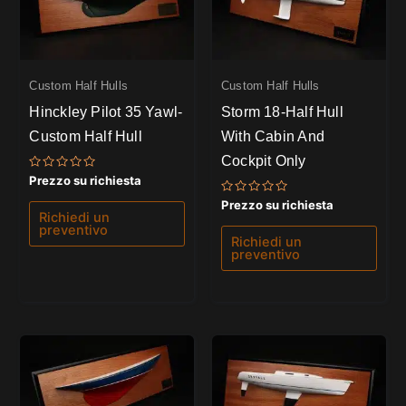
Custom Half Hulls
Custom Half Hulls
Hinckley Pilot 35 Yawl-
Storm 18-Half Hull
Custom Half Hull
With Cabin And
Cockpit Only
Valutato
Prezzo su richiesta
0
su
Valutato
Prezzo su richiesta
5
0
Richiedi un
su
preventivo
5
Richiedi un
preventivo