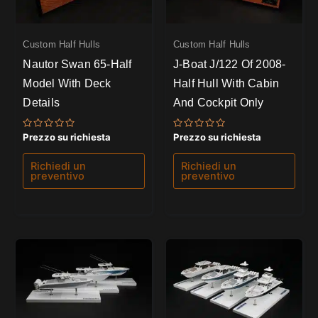
Custom Half Hulls
Custom Half Hulls
Nautor Swan 65-Half
J-Boat J/122 Of 2008-
Model With Deck
Half Hull With Cabin
Details
And Cockpit Only
Valutato
Valutato
Prezzo su richiesta
Prezzo su richiesta
0
0
su
su
5
5
Richiedi un
Richiedi un
preventivo
preventivo