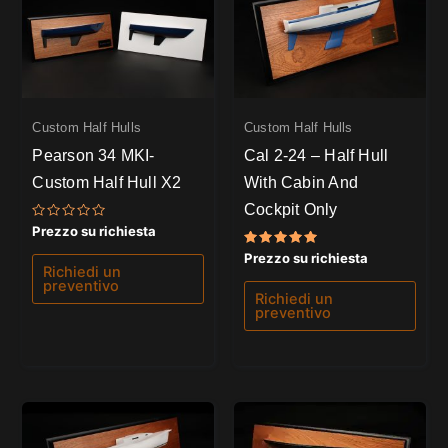
Custom Half Hulls
Custom Half Hulls
Pearson 34 MKI-
Cal 2-24 – Half Hull
Custom Half Hull X2
With Cabin And
Cockpit Only
Valutato
Prezzo su richiesta
0
su
Valutato
Prezzo su richiesta
5
5.00
Richiedi un
su 5
preventivo
Richiedi un
preventivo