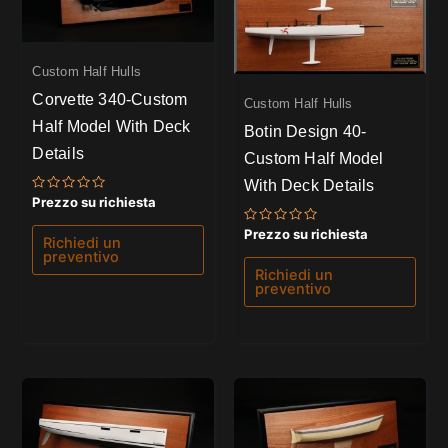
Custom Half Hulls
Corvette 340-Custom
Custom Half Hulls
Half Model With Deck
Botin Design 40-
Details
Custom Half Model
With Deck Details
Valutato
Prezzo su richiesta
0
su
Valutato
Prezzo su richiesta
5
Richiedi un
0
preventivo
su
5
Richiedi un
preventivo