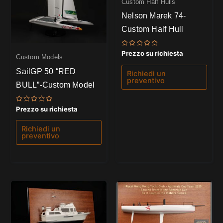
Custom Half Hulls
Nelson Marek 74-
Custom Half Hull
Valutato
Prezzo su richiesta
Custom Models
0
su
SailGP 50 “RED
5
Richiedi un
preventivo
BULL”-Custom Model
Valutato
Prezzo su richiesta
0
su
5
Richiedi un
preventivo