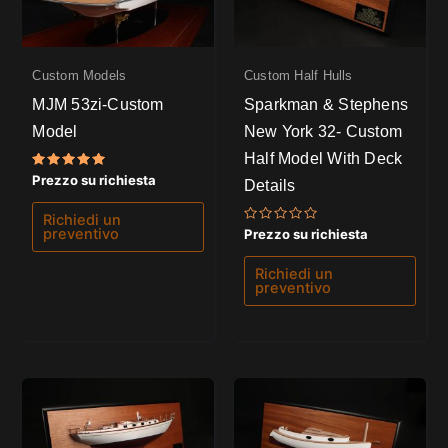
Custom Models
Custom Half Hulls
MJM 53zi-Custom
Sparkman & Stephens
Model
New York 32- Custom
Half Model With Deck
Valutato
Prezzo su richiesta
Details
5.00
su 5
Richiedi un
Valutato
preventivo
Prezzo su richiesta
0
su
5
Richiedi un
preventivo