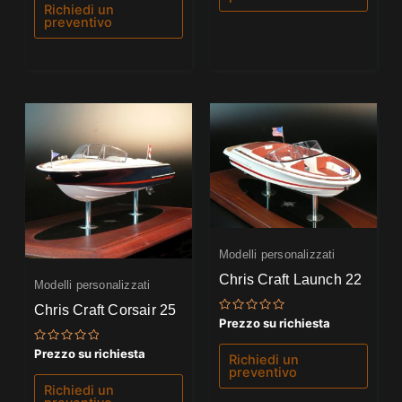
Richiedi un
preventivo
Modelli personalizzati
Chris Craft Launch 22
Modelli personalizzati
Chris Craft Corsair 25
Valutato
Prezzo su richiesta
0
su
Valutato
Prezzo su richiesta
5
Richiedi un
0
preventivo
su
5
Richiedi un