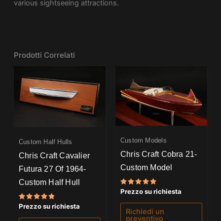
various sightseeing attractions.
Prodotti Correlati
Custom Models
Custom Half Hulls
Chris Craft Cobra 21-
Chris Craft Cavalier
Custom Model
Futura 27 Of 1964-
Custom Half Hull
Valutato
Prezzo su richiesta
5.00
su 5
Valutato
Prezzo su richiesta
Richiedi un
5.00
su 5
preventivo