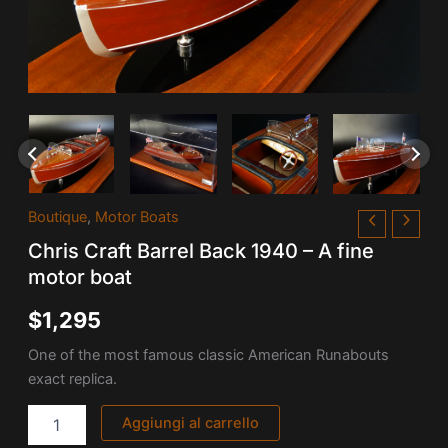
Chris
Boutique
,
Motor Boats
Craft
Chris Craft Barrel Back 1940 – A fine
Barrel
Back
motor boat
1940
-
$
1,295
A
fine
One of the most famous classic American Runabouts
motor
exact replica.
boat
quantità
Aggiungi al carrello