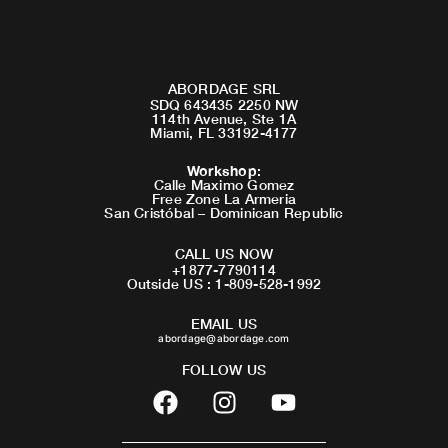
ABORDAGE SRL
SDQ 643435 2250 NW
114th Avenue, Ste 1A
Miami, FL 33192-4177
Workshop
:
Calle Maximo Gomez
Free Zone La Armeria
San Cristóbal – Dominican Republic
CALL US NOW
+1877-7790114
Outside US : 1-809-528-1992
EMAIL US
abordage@abordage.com
FOLLOW US
F
I
Y
a
n
o
c
s
u