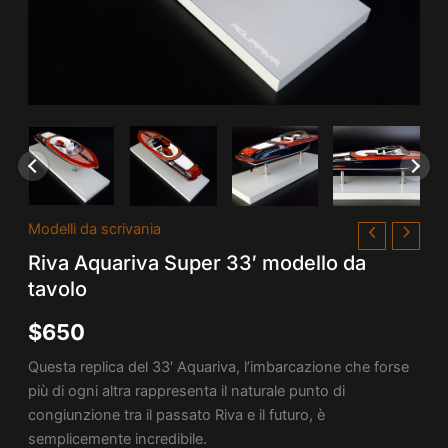
Riva
Modelli da scrivania
Aquariva
Riva Aquariva Super 33′ modello da
Super
33'
tavolo
modello
da
$
650
tavolo
quantità
Questa replica del 33′ Aquariva, l’imbarcazione che forse
più di ogni altra rappresenta il naturale punto di
congiunzione tra il passato Riva e il futuro, è
semplicemente incredibile.