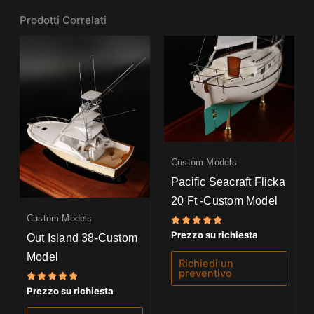
Prodotti Correlati
Custom Models
Pacific Seacraft Flicka
20 Ft -Custom Model
Custom Models
Valutato
Prezzo su richiesta
Out Island 38-Custom
5.00
su 5
Model
Richiedi un
preventivo
Valutato
Prezzo su richiesta
5.00
su 5