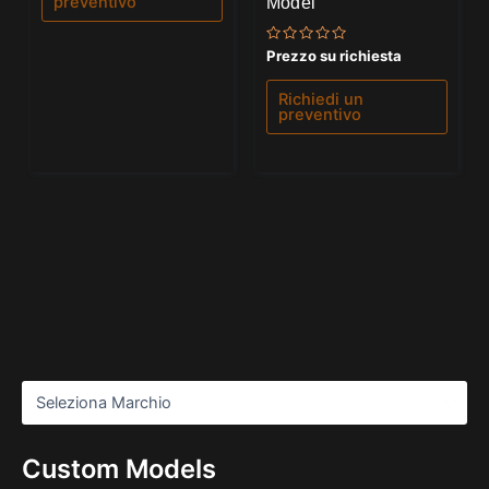
Model
preventivo
Valutato
Prezzo su richiesta
0
su
5
Richiedi un
preventivo
Custom Models