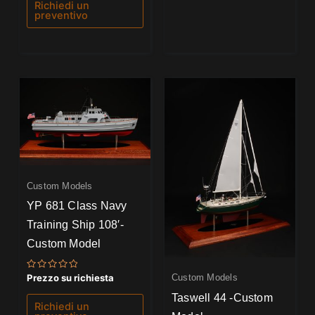
Richiedi un
preventivo
Custom Models
YP 681 Class Navy
Training Ship 108′-
Custom Model
Valutato
Custom Models
Prezzo su richiesta
0
su
Taswell 44 -Custom
5
Richiedi un