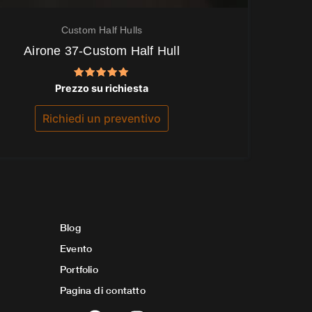
Custom Half Hulls
Airone 37-Custom Half Hull
Valutato
Prezzo su richiesta
5.00
su 5
Richiedi un preventivo
Blog
Evento
Portfolio
Pagina di contatto
F
I
Y