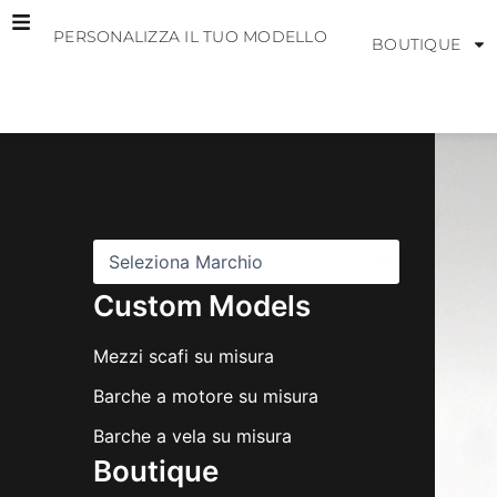
Vai
PERSONALIZZA IL TUO MODELLO
al
BOUTIQUE
contenuto
M
a
r
c
h
i
Custom Models
Mezzi scafi su misura
Barche a motore su misura
Barche a vela su misura
Boutique