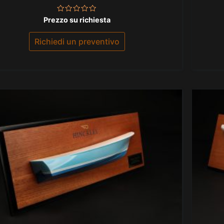
Valutato
Prezzo su richiesta
0
su
5
Richiedi un preventivo