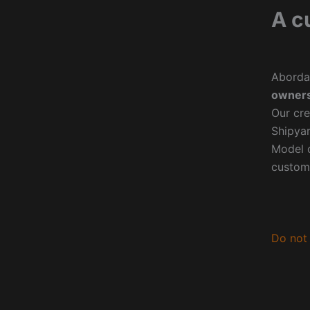
A c
Aborda
owners
Our cre
Shipyar
Model o
custom
Do not 