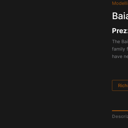
Modelli
Bai
Prez
The Bai
family 
have ne
Rich
Descri