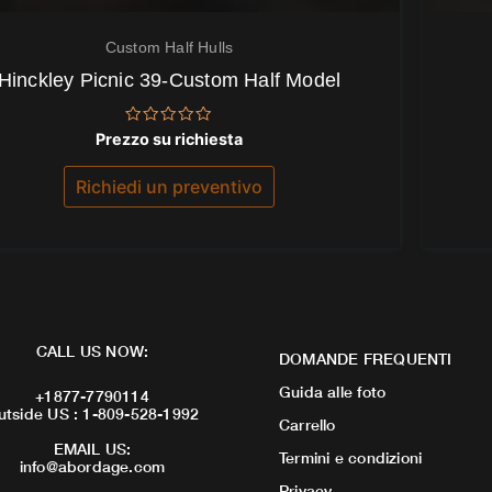
Custom Half Hulls
Hinckley Picnic 39-Custom Half Model
Valutato
Prezzo su richiesta
0
su
5
Richiedi un preventivo
CALL US NOW:
DOMANDE FREQUENTI
Guida alle foto
+1877-7790114
utside US : 1-809-528-1992
Carrello
EMAIL US:
Termini e condizioni
info@abordage.com
Privacy