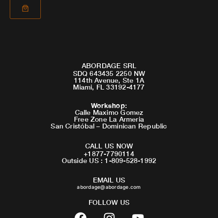
ABORDAGE SRL
SDQ 643435 2250 NW
114th Avenue, Ste 1A
Miami, FL 33192-4177
Workshop
:
Calle Maximo Gomez
Free Zone La Armeria
San Cristóbal – Dominican Republic
CALL US NOW
+1877-7790114
Outside US : 1-809-528-1992
EMAIL US
abordage@abordage.com
FOLLOW US
F
I
Y