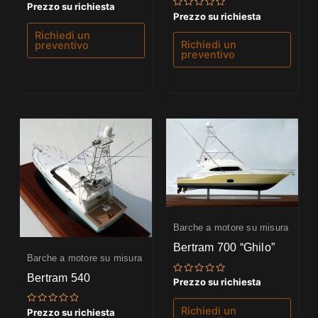
Valutato
Prezzo su richiesta
0
Valutato
Prezzo su richiesta
su
0
5
su
Richiedi un
5
Richiedi un
preventivo
preventivo
Barche a motore su misura
Bertram 700 “Ghilo”
Barche a motore su misura
Bertram 540
Valutato
Prezzo su richiesta
0
su
5
Richiedi un
Valutato
Prezzo su richiesta