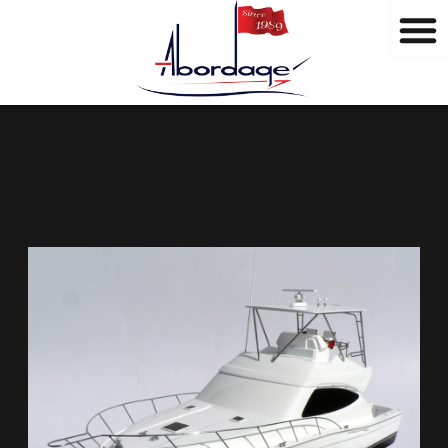
M
Vai
a
al
r
contenuto
c
h
i