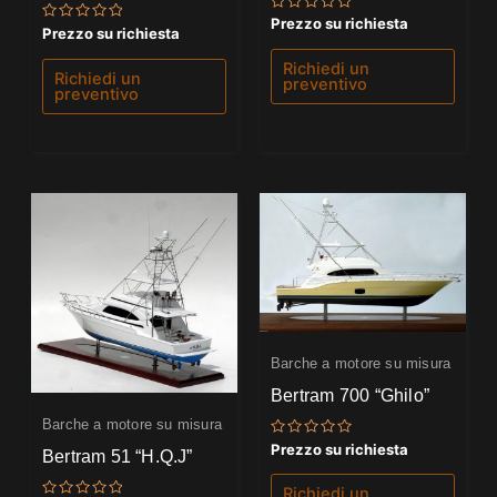
Valutato
Prezzo su richiesta
Valutato
Prezzo su richiesta
0
0
su
su
5
Richiedi un
5
Richiedi un
preventivo
preventivo
Barche a motore su misura
Bertram 700 “Ghilo”
Barche a motore su misura
Valutato
Prezzo su richiesta
Bertram 51 “H.Q.J”
0
su
5
Richiedi un