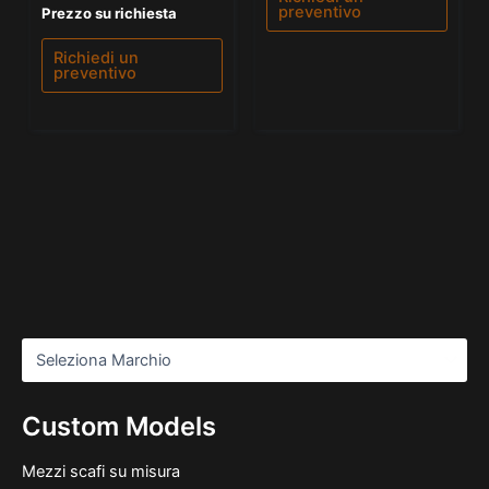
preventivo
Valutato
Prezzo su richiesta
0
su
5
Richiedi un
preventivo
Custom Models
Mezzi scafi su misura