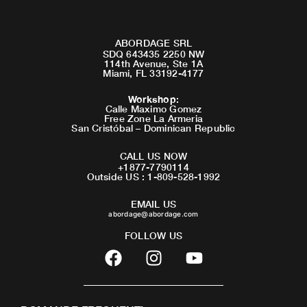
ABORDAGE SRL
SDQ 643435 2250 NW
114th Avenue, Ste 1A
Miami, FL 33192-4177
Workshop
:
Calle Maximo Gomez
Free Zone La Armeria
San Cristóbal – Dominican Republic
CALL US NOW
+1877-7790114
Outside US : 1-809-528-1992
EMAIL US
abordage@abordage.com
FOLLOW US
F
I
Y
a
n
o
c
s
u
e
t
t