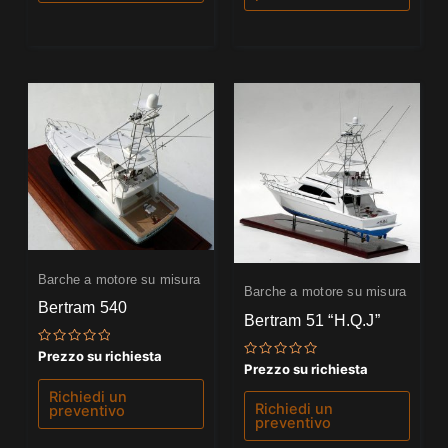
Barche a motore su misura
Barche a motore su misura
Bertram 540
Bertram 51 “H.Q.J”
Valutato
Prezzo su richiesta
0
Valutato
Prezzo su richiesta
su
0
5
su
Richiedi un
5
Richiedi un
preventivo
preventivo