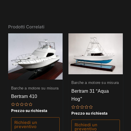
Prodotti Correlati
Barche a motore su misura
Barche a motore su misura
Bertram 31 “Aqua
Bertram 410
Hog”
Valutato
Prezzo su richiesta
Valutato
Prezzo su richiesta
0
0
su
su
5
Richiedi un
5
Richiedi un
preventivo
preventivo