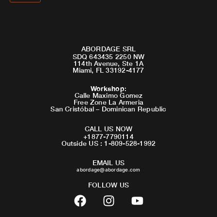
ABORDAGE SRL
SDQ 643435 2250 NW
114th Avenue, Ste 1A
Miami, FL 33192-4177
Workshop
:
Calle Maximo Gomez
Free Zone La Armeria
San Cristóbal – Dominican Republic
CALL US NOW
+1877-7790114
Outside US : 1-809-528-1992
EMAIL US
abordage@abordage.com
FOLLOW US
F
I
Y
a
n
o