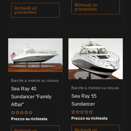
su
5
Richiedi un
5
Richiedi un
preventivo
preventivo
Barche a motore su misura
Barche a motore su misura
Sea Ray 40
Sea Ray 55
Sundancer “Family
Sundancer
Affair”
Valutato
Prezzo su richiesta
Valutato
Prezzo su richiesta
0
0
su
su
5
5
Richiedi un
Richiedi un