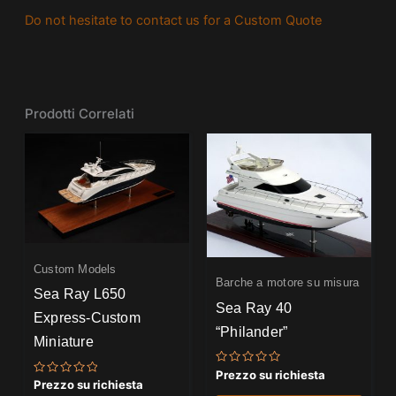
Do not hesitate to contact us for a Custom Quote
Prodotti Correlati
Custom Models
Barche a motore su misura
Sea Ray L650
Sea Ray 40
Express-Custom
“Philander”
Miniature
Valutato
Prezzo su richiesta
Valutato
0
Prezzo su richiesta
0
su