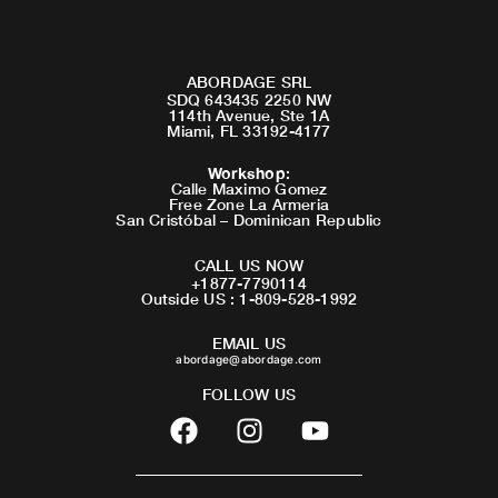
ABORDAGE SRL
SDQ 643435 2250 NW
114th Avenue, Ste 1A
Miami, FL 33192-4177
Workshop
:
Calle Maximo Gomez
Free Zone La Armeria
San Cristóbal – Dominican Republic
CALL US NOW
+1877-7790114
Outside US : 1-809-528-1992
EMAIL US
abordage@abordage.com
FOLLOW US
F
I
Y
a
n
o
c
s
u