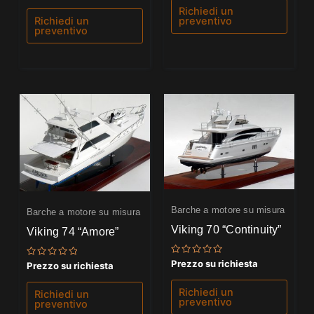
5
su
Richiedi un
5
preventivo
Richiedi un
preventivo
Barche a motore su misura
Barche a motore su misura
Viking 70 “Continuity”
Viking 74 “Amore”
Valutato
Prezzo su richiesta
Valutato
Prezzo su richiesta
0
0
su
su
5
5
Richiedi un
Richiedi un
preventivo
preventivo