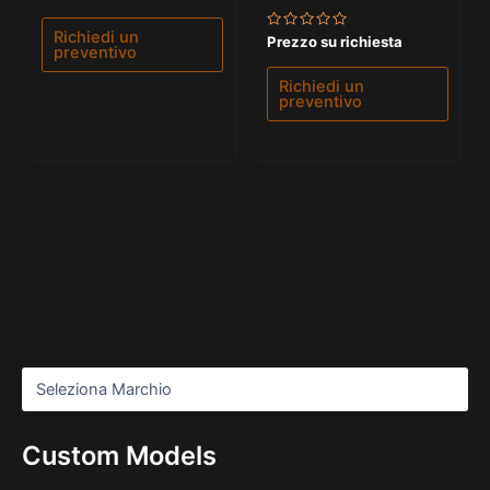
0
su
5
Richiedi un
Valutato
Prezzo su richiesta
preventivo
0
su
5
Richiedi un
preventivo
Custom Models