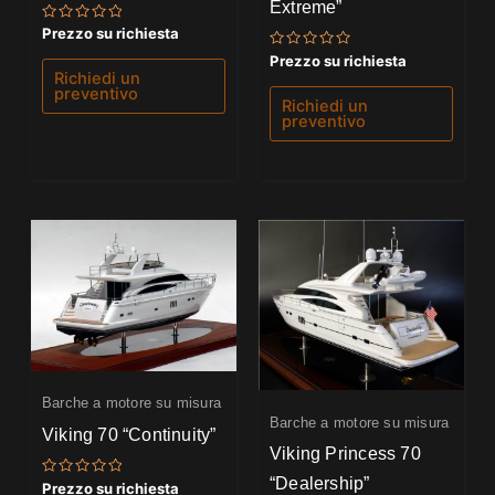
Extreme”
Valutato
Prezzo su richiesta
0
su
Valutato
Prezzo su richiesta
5
0
Richiedi un
su
preventivo
5
Richiedi un
preventivo
Barche a motore su misura
Barche a motore su misura
Viking 70 “Continuity”
Viking Princess 70
“Dealership”
Valutato
Prezzo su richiesta