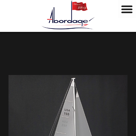
M
Vai
a
al
r
contenuto
c
h
i