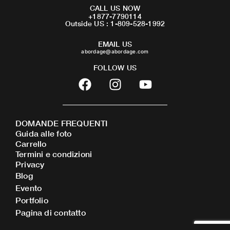
CALL US NOW
+1877-7790114
Outside US : 1-809-528-1992
EMAIL US
abordage@abordage.com
FOLLOW US
F
I
Y
a
n
o
c
s
u
e
t
t
DOMANDE FREQUENTI
b
a
u
Guida alle foto
o
g
b
Carrello
o
r
e
Termini e condizioni
Privacy
k
a
Blog
m
Evento
Portfolio
Pagina di contatto