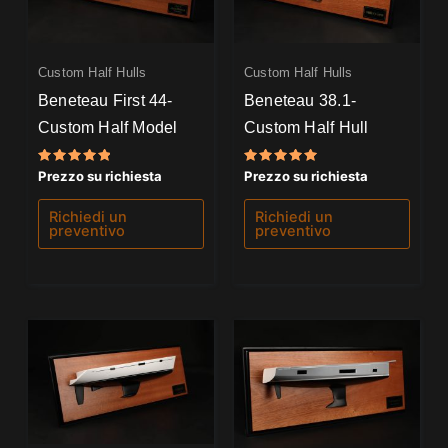
Custom Half Hulls
Custom Half Hulls
Beneteau First 44-
Beneteau 38.1-
Custom Half Model
Custom Half Hull
Valutato
Valutato
Prezzo su richiesta
Prezzo su richiesta
5.00
5.00
su 5
su 5
Richiedi un
Richiedi un
preventivo
preventivo