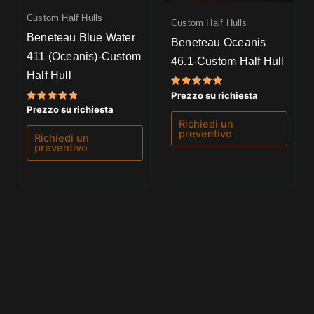
Custom Half Hulls
Custom Half Hulls
Beneteau Blue Water
Beneteau Oceanis
411 (Oceanis)-Custom
46.1-Custom Half Hull
Half Hull
Valutato
Prezzo su richiesta
5.00
Valutato
Prezzo su richiesta
su 5
5.00
Richiedi un
su 5
preventivo
Richiedi un
preventivo