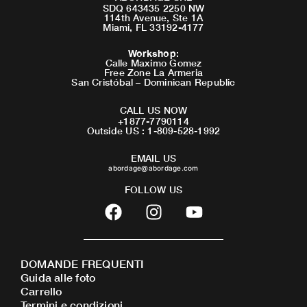
SDQ 643435 2250 NW
114th Avenue, Ste 1A
Miami, FL 33192-4177
Workshop
:
Calle Maximo Gomez
Free Zone La Armeria
San Cristóbal – Dominican Republic
CALL US NOW
+1877-7790114
Outside US : 1-809-528-1992
EMAIL US
abordage@abordage.com
FOLLOW US
F
I
Y
a
n
o
c
s
u
e
t
t
DOMANDE FREQUENTI
b
a
u
Guida alle foto
o
g
b
Carrello
o
r
e
Termini e condizioni