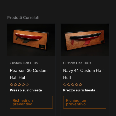
Prodotti Correlati
Custom Half Hulls
Custom Half Hulls
Pearson 30-Custom
Navy 44-Custom Half
Half Hull
Hull
Valutato
Valutato
Prezzo su richiesta
Prezzo su richiesta
0
0
su
su
5
5
Richiedi un
Richiedi un
preventivo
preventivo