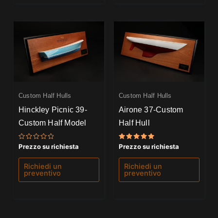
Custom Half Hulls
Custom Half Hulls
Hinckley Picnic 39-
Airone 37-Custom
Custom Half Model
Half Hull
Valutato
Valutato
Prezzo su richiesta
Prezzo su richiesta
0
5.00
su
su 5
5
Richiedi un
Richiedi un
preventivo
preventivo