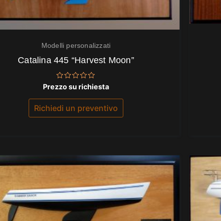
Modelli personalizzati
Catalina 445 “Harvest Moon”
Valutato
Prezzo su richiesta
0
su
5
Richiedi un preventivo