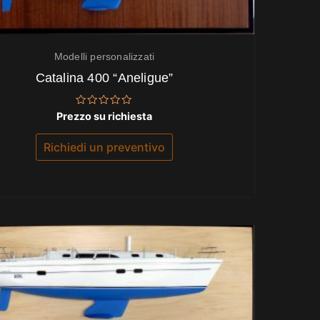
Modelli personalizzati
Catalina 400 “Aneligue”
Valutato
Prezzo su richiesta
0
su
5
Richiedi un preventivo