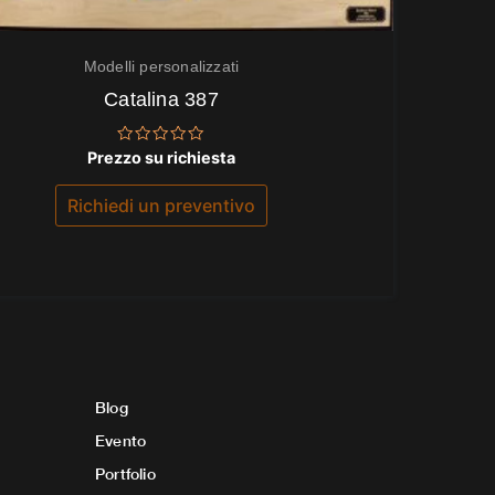
Modelli personalizzati
Catalina 387
Valutato
Prezzo su richiesta
0
su
5
Richiedi un preventivo
Blog
Evento
Portfolio