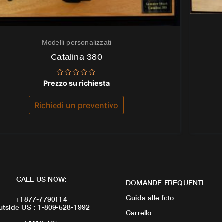
Modelli personalizzati
Catalina 380
Valutato
Prezzo su richiesta
0
su
5
Richiedi un preventivo
CALL US NOW:
DOMANDE FREQUENTI
Guida alle foto
+1877-7790114
utside US : 1-809-528-1992
Carrello