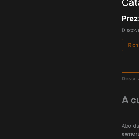
Cat
Prez
Discove
Rich
Descri
A c
Aborda
owners