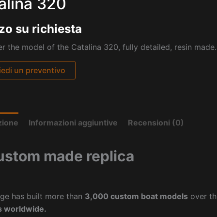
alina 320
zo su richiesta
r the model of the Catalina 320, fully detailed, resin made.
iedi un preventivo
zione
Informazioni aggiuntive
Recensioni (0)
ustom made replica
ge has built more than
3,000 custom boat models
over th
 worldwide.