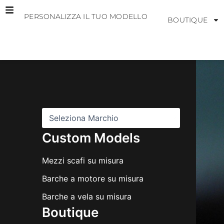
Vai
PERSONALIZZA IL TUO MODELLO
al
BOUTIQUE
contenuto
M
a
r
c
h
i
Custom Models
Mezzi scafi su misura
Barche a motore su misura
Barche a vela su misura
Boutique