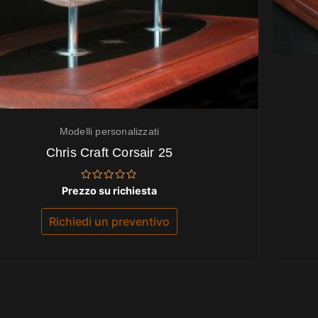
Modelli personalizzati
Chris Craft Corsair 25
Valutato
Prezzo su richiesta
0
su
5
Richiedi un preventivo