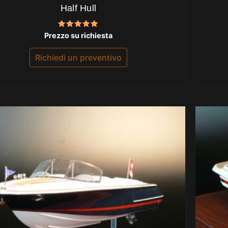
Half Hull
Valutato
Prezzo su richiesta
5.00
su 5
Richiedi un preventivo