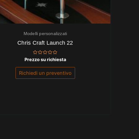
Modelli personalizzati
Chris Craft Launch 22
Valutato
Prezzo su richiesta
0
su
5
Richiedi un preventivo