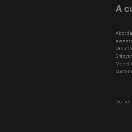
A c
Aborda
owners
Our cre
Shipyar
Model o
custom
Do not 