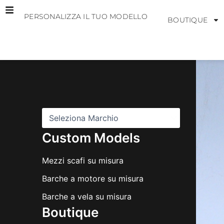
Vai
PERSONALIZZA IL TUO MODELLO
al
BOUTIQUE
contenuto
M
a
r
c
h
i
Custom Models
Mezzi scafi su misura
Barche a motore su misura
Barche a vela su misura
Boutique