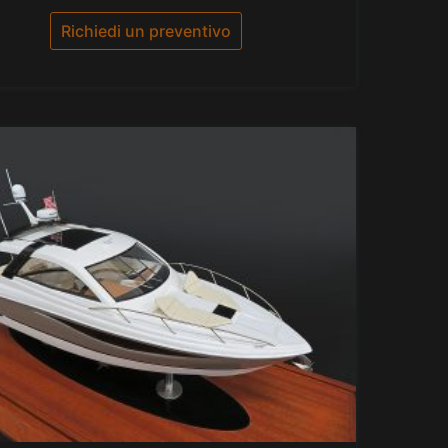
su
5
Richiedi un preventivo