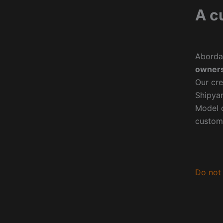
A c
Aborda
owners
Our cre
Shipyar
Model o
custom
Do not 