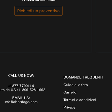
0
su
5
Richiedi un preventivo
CALL US NOW:
DOMANDE FREQUENTI
Guida alle foto
+1877-7790114
utside US : 1-809-528-1992
Carrello
EMAIL US:
Termini e condizioni
info@abordage.com
Privacy