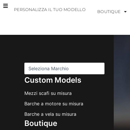
Vai
PERSONALIZZA IL TUO MODELLO
al
BOUTIQUE
contenuto
M
a
r
c
h
i
Custom Models
Mezzi scafi su misura
Barche a motore su misura
Barche a vela su misura
Boutique