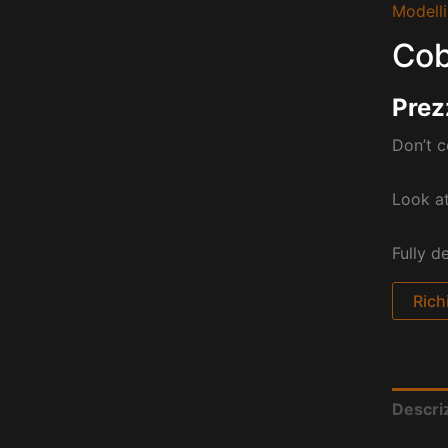
Modelli
Cob
Prez
Don’t 
Look at
Fully d
Rich
Descri