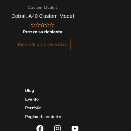
Custom Models
Cobalt A40 Custom Model
Valutato
Prezzo su richiesta
0
su
5
Richiedi un preventivo
Blog
Evento
Portfolio
Pagina di contatto
F
I
Y