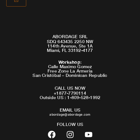
ABORDAGE SRL
SDQ 643435 2250 NW
114th Avenue, Ste 1A
Miami, FL 33192-4177
Workshop
:
Calle Maximo Gomez
Free Zone La Armeria
San Cristóbal – Dominican Republic
CALL US NOW
+1877-7790114
Outside US : 1-809-528-1992
EMAIL US
abordage@abordage.com
FOLLOW US
F
I
Y
a
n
o