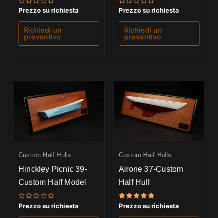
Valutato
Valutato
Prezzo su richiesta
Prezzo su richiesta
0
0
su
su
5
5
Richiedi un
Richiedi un
preventivo
preventivo
Custom Half Hulls
Custom Half Hulls
Hinckley Picnic 39-
Airone 37-Custom
Custom Half Model
Half Hull
Valutato
Valutato
Prezzo su richiesta
Prezzo su richiesta
0
5.00
su
su 5