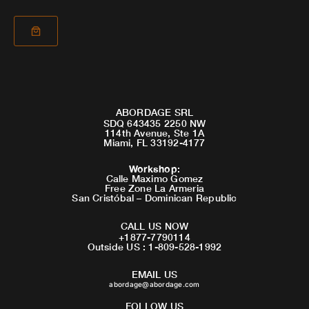
ABORDAGE SRL
SDQ 643435 2250 NW
114th Avenue, Ste 1A
Miami, FL 33192-4177
Workshop
:
Calle Maximo Gomez
Free Zone La Armeria
San Cristóbal – Dominican Republic
CALL US NOW
+1877-7790114
Outside US : 1-809-528-1992
EMAIL US
abordage@abordage.com
FOLLOW US