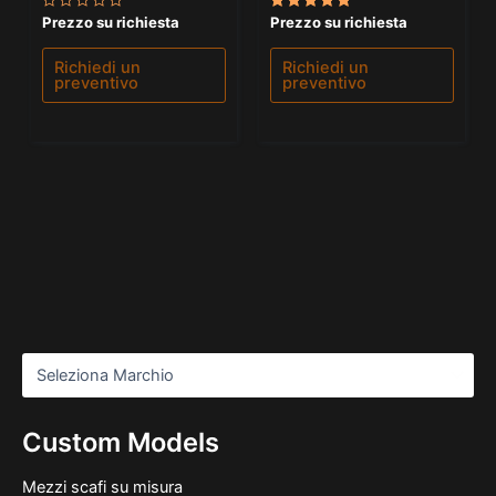
Valutato
Valutato
Prezzo su richiesta
Prezzo su richiesta
0
5.00
su
su 5
5
Richiedi un
Richiedi un
preventivo
preventivo
Custom Models
Mezzi scafi su misura