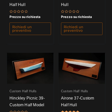
Half Hull
Hull
Valutato
Valutato
Prezzo su richiesta
Prezzo su richiesta
0
0
su
su
5
5
Richiedi un
Richiedi un
preventivo
preventivo
Custom Half Hulls
Custom Half Hulls
Hinckley Picnic 39-
Airone 37-Custom
Custom Half Model
Half Hull