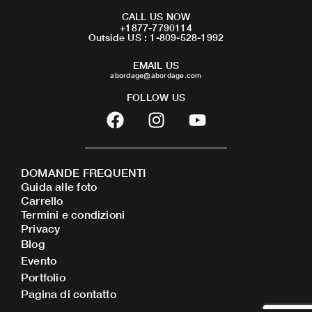
CALL US NOW
+1877-7790114
Outside US : 1-809-528-1992
EMAIL US
abordage@abordage.com
FOLLOW US
F
I
Y
a
n
o
c
s
u
e
t
t
DOMANDE FREQUENTI
b
a
u
Guida alle foto
o
g
b
Carrello
o
r
e
Termini e condizioni
Privacy
k
a
Blog
m
Evento
Portfolio
Pagina di contatto