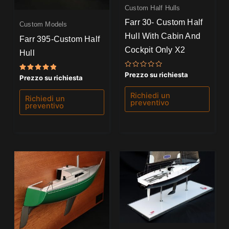
Custom Half Hulls
Farr 30- Custom Half
Custom Models
Hull With Cabin And
Farr 395-Custom Half
Cockpit Only X2
Hull
Valutato
Prezzo su richiesta
Valutato
Prezzo su richiesta
0
5.00
su
su 5
5
Richiedi un
Richiedi un
preventivo
preventivo