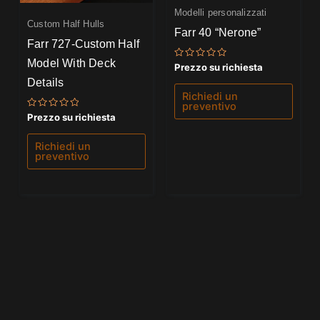
Modelli personalizzati
Custom Half Hulls
Farr 40 “Nerone”
Farr 727-Custom Half
Model With Deck
Valutato
Prezzo su richiesta
0
Details
su
5
Richiedi un
preventivo
Valutato
Prezzo su richiesta
0
su
5
Richiedi un
preventivo