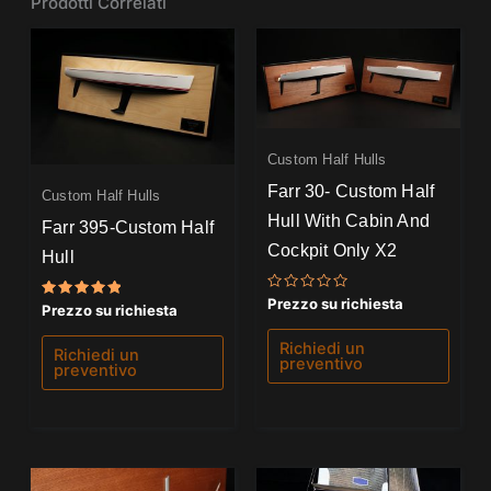
Prodotti Correlati
Custom Half Hulls
Farr 30- Custom Half
Custom Half Hulls
Hull With Cabin And
Farr 395-Custom Half
Cockpit Only X2
Hull
Valutato
Prezzo su richiesta
Valutato
Prezzo su richiesta
0
5.00
su
su 5
5
Richiedi un
Richiedi un
preventivo
preventivo