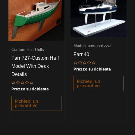
Modelli personalizzati
Custom Half Hulls
Farr 40
Farr 727-Custom Half
Model With Deck
Valutato
Prezzo su richiesta
0
Details
su
5
Richiedi un
preventivo
Valutato
Prezzo su richiesta
0
su
5
Richiedi un
preventivo