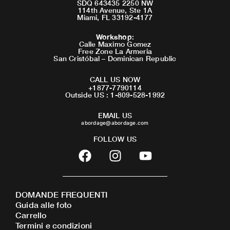
SDQ 643435 2250 NW
114th Avenue, Ste 1A
Miami, FL 33192-4177
Workshop
:
Calle Maximo Gomez
Free Zone La Armeria
San Cristóbal – Dominican Republic
CALL US NOW
+1877-7790114
Outside US : 1-809-528-1992
EMAIL US
abordage@abordage.com
FOLLOW US
F
I
Y
a
n
o
c
s
u
e
t
t
DOMANDE FREQUENTI
b
a
u
Guida alle foto
o
g
b
Carrello
o
r
e
Termini e condizioni